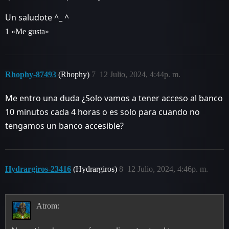
Un saludote ^_ ^
1 «Me gusta»
Rhophy-87493
(Rhophy)
7
12 Julio, 2024, 4:44p. m.
Me entro una duda ¿Solo vamos a tener acceso al banco
10 minutos cada 4 horas o es solo para cuando no
tengamos un banco accesible?
Hydrargiros-23416
(Hydrargiros)
8
12 Julio, 2024, 4:46p. m.
Atrom: