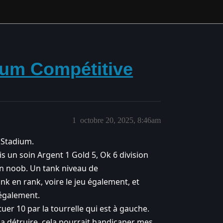
ium Compétitive
1
octobre 20, 2025, 8:46am
 Stadium.
vais un soin Argent 1 Gold 5, Ok 6 division
ien noob. Un tank niveau de
k en rank, voire le jeu également, et
 également.
er 10 par la tourrelle qui est à gauche.
oi la détruire, cela pourrait handicaper mes