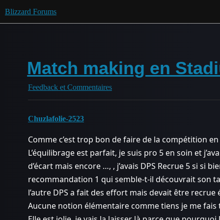
Blizzard Forums
Match making en Stad
Feedback et Commentaires
Chuzlafolie-2523
Comme c’est trop bon de faire de la compétition en
L’équilibrage est parfait, je suis pro 5 en soin et j’a
d’écart mais encore …, , j’avais DPS Recrue 5 si si b
recommandation 1 qui semble-t-il découvrait son tan
l’autre DPS a fait des effort mais devait être recrue
Aucune notion élémentaire comme tiens je me fais tu
Elle est jolie, je vais la laisser là parce que pourqu