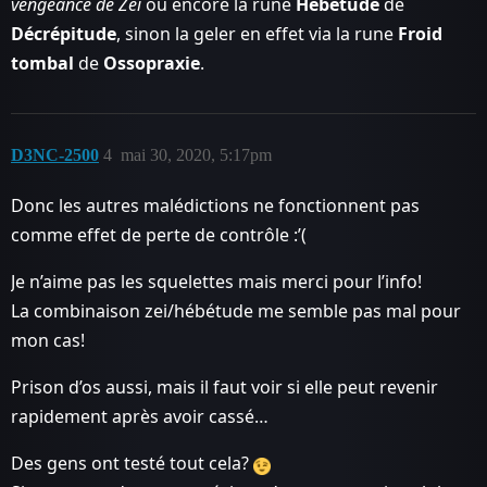
vengeance de Zei
ou encore la rune
Hébétude
de
Décrépitude
, sinon la geler en effet via la rune
Froid
tombal
de
Ossopraxie
.
D3NC-2500
4
mai 30, 2020, 5:17pm
Donc les autres malédictions ne fonctionnent pas
comme effet de perte de contrôle :’(
Je n’aime pas les squelettes mais merci pour l’info!
La combinaison zei/hébétude me semble pas mal pour
mon cas!
Prison d’os aussi, mais il faut voir si elle peut revenir
rapidement après avoir cassé…
Des gens ont testé tout cela?