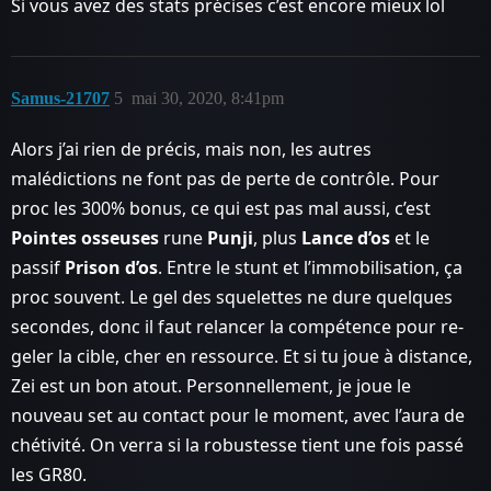
Si vous avez des stats précises c’est encore mieux lol
Samus-21707
5
mai 30, 2020, 8:41pm
Alors j’ai rien de précis, mais non, les autres
malédictions ne font pas de perte de contrôle. Pour
proc les 300% bonus, ce qui est pas mal aussi, c’est
Pointes osseuses
rune
Punji
, plus
Lance d’os
et le
passif
Prison d’os
. Entre le stunt et l’immobilisation, ça
proc souvent. Le gel des squelettes ne dure quelques
secondes, donc il faut relancer la compétence pour re-
geler la cible, cher en ressource. Et si tu joue à distance,
Zei est un bon atout. Personnellement, je joue le
nouveau set au contact pour le moment, avec l’aura de
chétivité. On verra si la robustesse tient une fois passé
les GR80.