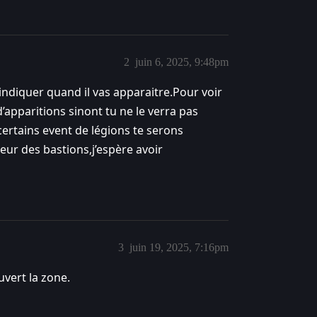
2
juin 6, 2025, 9:48pm
a indiquer quand il vas apparaitre.Pour voir
d’apparitions sinont tu ne le verra pas
 certains event de légions te serons
eur des bastions,j’espère avoir
3
juin 19, 2025, 7:16pm
vert la zone.