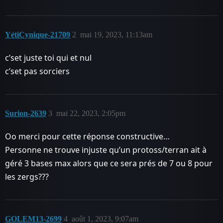
YétiCynique-21709
2
mai 19, 2023, 11:13am
c’set juste toi qui et nul
c’set pas sorciers
Surion-2639
3
mai 22, 2023, 2:05pm
Oo merci pour cette réponse constructive…
Personne ne trouve injuste qu’un protoss/terran ait à
géré 3 bases max alors que ce sera prés de 7 ou 8 pour
les zergs???
GOLEM13-2699
4
août 1, 2023, 9:07am