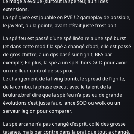
Le mage a évolué (surtout la spé feu) au fil des
extensions.
La spé givre est jouable en PVE ! 2 gameplay de possible,
le javelot, ou la pointe, avant c’était juste frost bolt.
La spé feu est passé d’une spé linéaire a une spé burst
(et dans cette modif la spé a changé d’opti, elle est passé
de gros chiffre, a un dps basé sur l’ignit, BFA par
exemple) En plus, la spé a un spell hors GCD pour avoir
un meilleur control de ses proc.
Le changement de la living bomb, le spread de l’ignite,
de la combu, la phase execut avec le talent de la
brulure,bref dire que la spé feu n’a pas eu de grande
évolutions c’est juste faux, lance SOD ou wolk ou un
serveur legion pour comparer.
La spé arcane n’a pas changé d’esprit, collé des grosse
tatanes, mais par contre dans la pratique tout a changé.