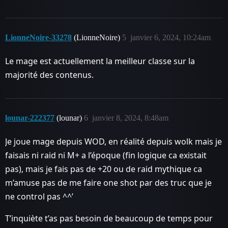
LionneNoire-33278
(LionneNoire)
5
janvier 6, 2024, 10:24am
Le mage est actuellement la meilleur classe sur la
majorité des contenus.
lounar-222377
(lounar)
6
janvier 8, 2024, 8:48am
Je joue mage depuis WOD, en réalité depuis wolk mais je
faisais ni raid ni M+ a l’époque (fin logique ca existait
pas), mais je fais pas de +20 ou de raid mythique ca
m’amuse pas de me faire one shot par des truc que je
ne control pas ^^’
T’inquiète t’as pas besoin de beaucoup de temps pour