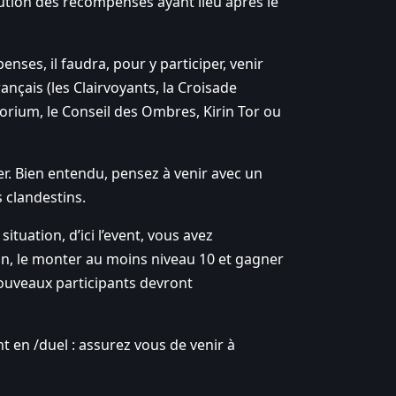
bution des récompenses ayant lieu après le
nses, il faudra, pour y participer, venir
nçais (les Clairvoyants, la Croisade
Thorium, le Conseil des Ombres, Kirin Tor ou
er. Bien entendu, pensez à venir avec un
 clandestins.
tuation, d’ici l’event, vous avez
on, le monter au moins niveau 10 et gagner
nouveaux participants devront
 en /duel : assurez vous de venir à