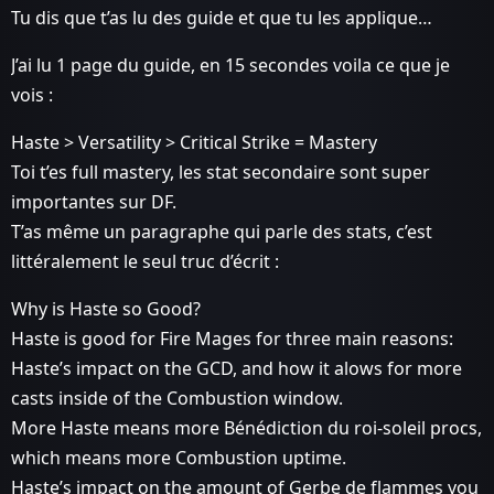
Tu dis que t’as lu des guide et que tu les applique…
J’ai lu 1 page du guide, en 15 secondes voila ce que je
vois :
Haste > Versatility > Critical Strike = Mastery
Toi t’es full mastery, les stat secondaire sont super
importantes sur DF.
T’as même un paragraphe qui parle des stats, c’est
littéralement le seul truc d’écrit :
Why is Haste so Good?
Haste is good for Fire Mages for three main reasons:
Haste’s impact on the GCD, and how it alows for more
casts inside of the Combustion window.
More Haste means more Bénédiction du roi-soleil procs,
which means more Combustion uptime.
Haste’s impact on the amount of Gerbe de flammes you