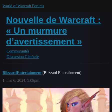
World of Warcraft Forums
Nouvelle de Warcraft :
« Un murmure
d’avertissement »
Communautés
Discussion Générale
BlizzardEntertainment
(Blizzard Entertainment)
1
mai 6, 2024, 5:08pm