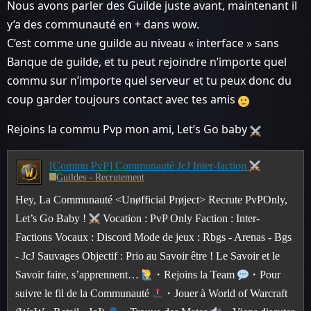
Nous avons parler des Guilde juste avant, maintenant il
y’a des communauté en + dans wow.
C’est comme une guilde au niveau « interface » sans
Banque de guilde, et tu peut rejoindre n’importe quel
commu sur n’importe quel serveur et tu peux donc du
coup garder toujours contact avec tes amis
Rejoins la commu Pvp mon ami, Let’s Go baby
[Commu PvP] Communauté JcJ Inter-faction
Guildes - Recrutement
Hey, La Communauté <Unøfficial Prøject> Recrute PvPOnly,
Let’s Go Baby !
Vocation : PvP Only Faction : Inter-
Factions Vocaux : Discord Mode de jeux : Rbgs - Arenas - Bgs
- JcJ Sauvages Objectif : Prio au Savoir être ! Le Savoir et le
Savoir faire, s’apprennent…
・Rejoins la Team
・Pour
suivre le fil de la Communauté
・Jouer à World of Warcraft