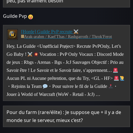
peu, pas vraiment besoin
Guilde Pvp
[Horde] Guilde PvP recrute
Arak-arahm / Kael'Thas / Rashgarroth / Throk'Ferot
Hey, La Guilde <Unøfficial Prøject> Recrute PvPOnly, Let’s
Go Baby !
Vocation : PvP Only Vocaux : Discord Mode
de jeux : Rbgs - Arenas - Bgs - JcJ Sauvages Objectif : Prio au
Savoir être ! Le Savoir et le Savoir faire, s’apprennent…
Aucun PL ni Aucune prétention, que du Try, <GL - HF>
・Rejoins la Team
・Pour suivre le fil de la Guilde
・
Jouer à World of Warcraft (WoW - Retail - JcJ) …
Pour du farm (rare/élite) : Je suppose que + il y a de
monde sur le serveur, mieux c’est?