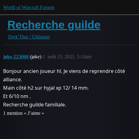
World of Warcraft Forums
Recherche guilde
Drek'Thar / Uldaman
jøke-223060
(jøke)
1
août 15, 2021, 5:14am
Bonjour ancien joueur hl. Je viens de reprendre côté
alliance.
Main côté h2 sur hyjal xp 12/ 14 mm.
Et 6/10 nm .
Recherche guilde familiale.
1 mention « J’aime »