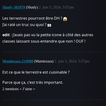
Shady-301079
(Shady)
2
juin 5, 2024, 5:07pm
Les terrestres pourront être DH ?
J’ai raté un truc ou quoi ?
edit
: j’avais pas vu la petite icone à côté des autres
classes laissant sous-entendre que non ! OUF !
Mamiezaza-214988
(Mamiezaza)
3
juin 5, 2024, 5:27pm
Est ce que le terrestre est cuisinable ?
Parce que ça, c’est très important.
2 mentions « J’aime »