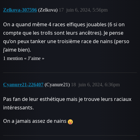
Zelkova-307596
(Zelkova)
17
juin 6, 2024, 5:56pm
On a quand même 4 races elfiques jouables (6 si on
compte que les trolls sont leurs ancêtres). Je pense
qu’on peux tanker une troisième race de nains (perso
j’aime bien).
1 mention « J’aime »
Cyanure21-226407
(Cyanure21)
18
juin 6, 2024, 6:36pm
Pas fan de leur esthétique mais je trouve leurs raciaux
intéressants.
On a jamais assez de nains