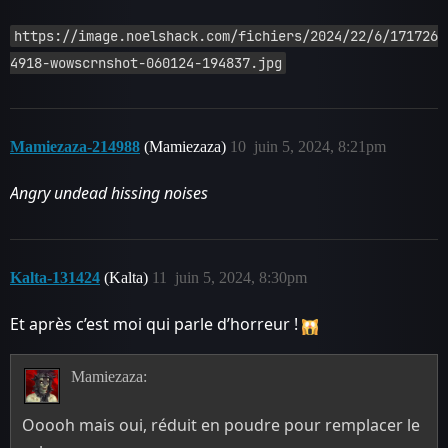
https://image.noelshack.com/fichiers/2024/22/6/171726
4918-wowscrnshot-060124-194837.jpg
Mamiezaza-214988
(Mamiezaza)
10
juin 5, 2024, 8:21pm
Angry undead hissing noises
Kalta-131424
(Kalta)
11
juin 5, 2024, 8:30pm
Et après c’est moi qui parle d’horreur !
Mamiezaza:
Ooooh mais oui, réduit en poudre pour remplacer le