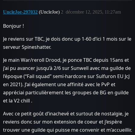
UncleJoe-297032
(UncleJoe)
2
décembre 12, 2025, 11:27am
Bonjour !
Je reviens sur TBC, je dois donc up 1-60 d’ici 1 mois sur le
serveur Spineshatter.
Je main War/reroll Drood, je ponce TBC depuis 15ans et
j’ai pu avancer jusqu’à 2/6 sur Sunwell avec ma guilde de
l’époque (“Fail squad” semi-hardcore sur Sulfuron EU JcJ
en 2021). J’ai également une affinité avec le PvP et
appréciai particulièrement les groupes de BG en guilde
et la V2 chill .
Avec ce petit goût d’inachevé et surtout de nostalgie, je
reviens donc sur mon extension de coeur et j’espère
trouver une guilde qui puisse me convenir et m’accueillir.