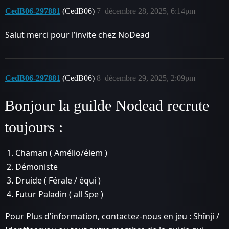
CedB06-297881
(CedB06)
7
décembre 28, 2025, 6:14pm
Salut merci pour l’invite chez NoDead
CedB06-297881
(CedB06)
8
décembre 29, 2025, 2:09pm
Bonjour la guilde Nodead recrute
toujours :
Chaman ( Amélio/élem )
Démoniste
Druide ( Férale / équi )
Futur Paladin ( all Spe )
Pour Plus d’information, contactez-nous en jeu : Shînji /