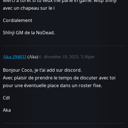
Merci à toi et si tu veux me parlé in game. wisp Shînji
avec un chapeau sur le i
Cordialement
Shînji GM de la NoDead.
Aka-294833
(Aka)
6
décembre 19, 2025, 5:36pm
Bonjour Coco, je t’ai add sur discord.
Avec plaisir de prendre le temps de discuter avec toi
pour une éventuelle place dans un roster fixe.
Cdl
Aka