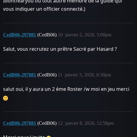
Idontfearyou ou tout autre membre de la guide qui
vous indiquer un officier connecté.)
CedB06-297881
(CedB06)
10
janvier 2, 2026, 5:08pm
Salut, vous recrutez un prêtre Sacré par Hasard ?
CedB06-297881
(CedB06)
11
janvier 3, 2026, 6:30pm
salut oui, il y aura un 2 éme Roster /w moi en jeu merci
CedB06-297881
(CedB06)
12
janvier 8, 2026, 12:58pm