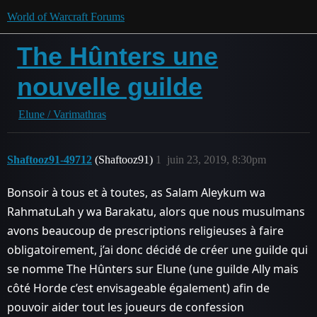
World of Warcraft Forums
The Hûnters une
nouvelle guilde
Elune / Varimathras
Shaftooz91-49712
(Shaftooz91)
1
juin 23, 2019, 8:30pm
Bonsoir à tous et à toutes, as Salam Aleykum wa
RahmatuLah y wa Barakatu, alors que nous musulmans
avons beaucoup de prescriptions religieuses à faire
obligatoirement, j’ai donc décidé de créer une guilde qui
se nomme The Hûnters sur Elune (une guilde Ally mais
côté Horde c’est envisageable également) afin de
pouvoir aider tout les joueurs de confession