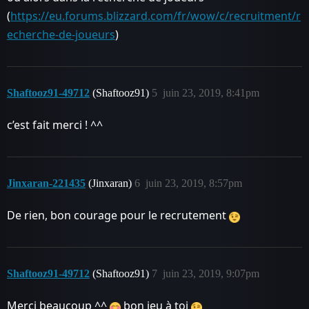
(
https://eu.forums.blizzard.com/fr/wow/c/recruitment/r
echerche-de-joueurs
)
Shaftooz91-49712
(Shaftooz91)
5
juin 23, 2019, 8:41pm
c’est fait merci ! ^^
Jinxaran-221435
(Jinxaran)
6
juin 23, 2019, 8:57pm
De rien, bon courage pour le recrutement
Shaftooz91-49712
(Shaftooz91)
7
juin 23, 2019, 9:07pm
Merci beaucoup ^^
bon jeu à toi