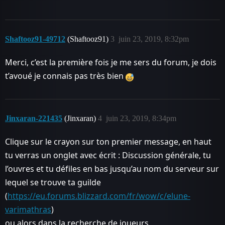
Shaftooz91-49712
(Shaftooz91)
3
juin 23, 2019, 8:32pm
Merci, c’est la première fois je me sers du forum, je dois
t’avoué je connais pas très bien
Jinxaran-221435
(Jinxaran)
4
juin 23, 2019, 8:34pm
Clique sur le crayon sur ton premier message, en haut
tu verras un onglet avec écrit : Discussion générale, tu
l’ouvres et tu défiles en bas jusqu’au nom du serveur sur
lequel se trouve ta guilde
(
https://eu.forums.blizzard.com/fr/wow/c/elune-
varimathras
)
ou alors dans la recherche de joueurs