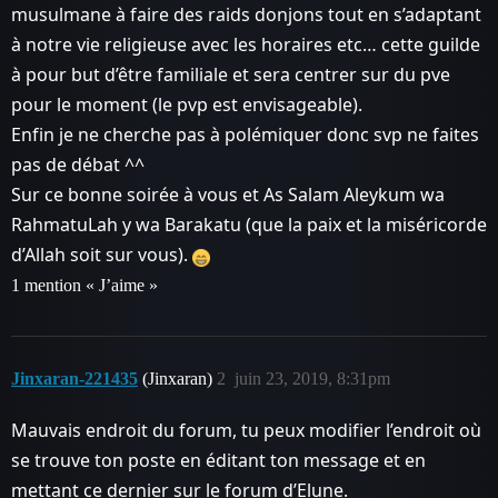
musulmane à faire des raids donjons tout en s’adaptant
à notre vie religieuse avec les horaires etc… cette guilde
à pour but d’être familiale et sera centrer sur du pve
pour le moment (le pvp est envisageable).
Enfin je ne cherche pas à polémiquer donc svp ne faites
pas de débat ^^
Sur ce bonne soirée à vous et As Salam Aleykum wa
RahmatuLah y wa Barakatu (que la paix et la miséricorde
d’Allah soit sur vous).
1 mention « J’aime »
Jinxaran-221435
(Jinxaran)
2
juin 23, 2019, 8:31pm
Mauvais endroit du forum, tu peux modifier l’endroit où
se trouve ton poste en éditant ton message et en
mettant ce dernier sur le forum d’Elune.