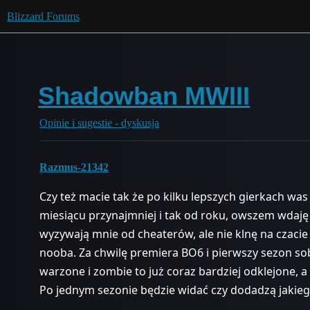
Blizzard Forums
Shadowban MWIII
Opinie i sugestie - dyskusja
Razmus-21342
Czy też macie tak że po kilku lepszych gierkach w
miesiącu przynajmniej i tak od roku, owszem wdaję 
wyzywają mnie od cheaterów, ale nie klnę na czacie
nooba. Za chwilę premiera BO6 i pierwszy sezon so
warzone i zombie to już coraz bardziej odklejone, a
Po jednym sezonie będzie widać czy dodadzą jakieg