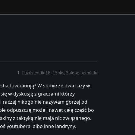
1
Październik 18, 15:46, 3:46po południu
as shadowbanują? W sumie ze dwa razy w
się w dyskusję z graczami którzy
 i raczej nikogo nie nazywam gorzej od
bie odpuszczę może i nawet całą część bo
 skiny z taktyką nie mają nic związanego.
oś youtubera, albo inne landryny.