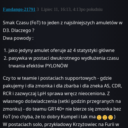
Fandango-21791
3
Lipiec 11, 16:13, 4:13po południu
Smak Czasu (FoT) to jeden z najsilniejszych amuletów w
D3. Dlaczego ?
Dwa powody :
jako jedyny amulet oferuje aż 4 statystyki główne
pasywka w postaci dwukrotnego wydłużenia czasu
trwania efektów PYLONÓW
Czy to w teamie i postaciach supportowych - gdzie
pakujemy i dla zmonka i dla zbarba i dla zneka AS, CDR,
RCR i zazwyczaj LpH sprawa wręcz nieoceniona. Z
własnego doświadczenia (setki godzin przegranych na
zmonku) - do teamu GR140+ nie bierze się zmonka bez
FoT (no chyba, że to dobry Kumpel i tak ma
)
W postaciach solo, przykładowy Krzyżowiec na Furii w