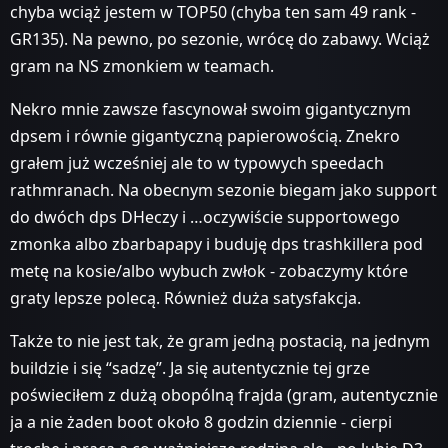
chyba wciąż jestem w TOP50 (chyba ten sam 49 rank -
GR135). Na pewno, po sezonie, wrócę do zabawy. Wciąż
gram na NS zmonkiem w teamach.
Nekro mnie zawsze fascynował swoim gigantycznym
dpsem i równie gigantyczną papierowością. Znekro
grałem już wcześniej ale to w typowych speedach
rathmranach. Na obecnym sezonie biegam jako support
do dwóch dps DHeczy i …oczywiście supportowego
zmonka albo zbarbapapy i buduję dps trashkillera pod
metę na kosie/albo wybuch zwłok - zobaczymy które
graty lepsze polecą. Również duża satysfakcja.
Także to nie jest tak, że gram jedną postacią, na jednym
buildzie i się “sadzę”. Ja się autentycznie tej grze
poświeciłem z dużą obopólną frajda (gram, autentycznie
ja a nie żaden boot około 8 godzin dziennie - cierpi