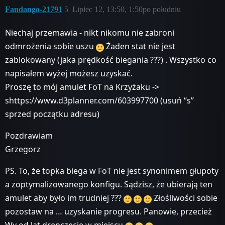
Fandango-21791
5
Lipiec 12, 13:50, 1:50po południu
Niechaj przemawia - nikt nikomu nie zabroni
odmrożenia sobie uszu
Żaden stat nie jest
zablokowany (jaka prędkość biegania ???) . Wszystko co
napisałem wyżej możesz uzyskać.
Proszę to mój amulet FoT na Krzyżaku ->
shttps://www.d3planner.com/603997700 (usuń “s”
sprzed początku adresu)
Pozdrawiam
Grzegorz
PS. To, że topka biega w FoT nie jest synonimem głupoty
a zoptymalizowanego konfigu. Sądzisz, że ubierają ten
amulet aby było im trudniej ???
Złośliwości sobie
pozostaw na … uzyskanie progresu. Panowie, przecież