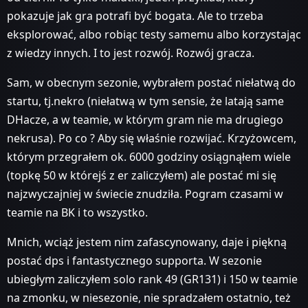
pokazuje jak gra potrafi być bogata. Ale to trzeba
eksplorować, albo robiąc testy samemu albo korzystając
z wiedzy innych. I to jest rozwój. Rozwój gracza.
Sam, w obecnym sezonie, wybrałem postać niełatwą do
startu, tj.nekro (niełatwą w tym sensie, że latają same
DHacze, a w teamie, w którym gram nie ma drugiego
nekrusa). Po co ? Aby się właśnie rozwijać. Krzyżowcem,
którym przegrałem ok. 6000 godziny osiągnąłem wiele
(topkę 50 w którejś z er zaliczyłem) ale postać mi się
najzwyczajniej w świecie znudziła. Pogram czasami w
teamie na BK i to wszystko.
Mnich, wciąż jestem nim zafascynowany, daje i piękną
postać dps i fantastycznego supporta. W sezonie
ubiegłym zaliczyłem solo rank 49 (GR131) i 150 w teamie
na zmonku, w niesezonie, nie spradzałem ostatnio, też