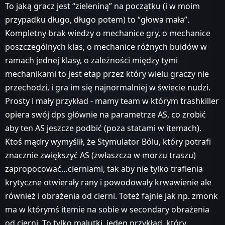
To jaką gracz jest “zieleniną” na początku (i w moim
przypadku długo, długo potem) to “głowa mała”.
Kompletny brak wiedzy o mechanice gry, o mechanice
poszczególnych klas, o mechanice różnych buidów w
ramach jednej klasy, o zależności między tymi
mechanikami to jest etap przez który wielu graczy nie
przechodzi, i gra im się najnormalniej w świecie nudzi.
Prosty i mały przykład - mamy team w którym trashkiller
opiera swój dps głównie na parametrze AS, co zrobić
aby ten AS jeszcze podbić (poza statami w itemach).
Ktoś mądry wymyślił, że Stymulator Bólu, który potrafi
znacznie zwiększyć AS (zwłaszcza w morzu traszu)
zapropocować…cierniami, tak aby nie tylko trafienia
krytyczne otwierały rany i powodowały krwawienie ale
również i obrażenia od cierni. Toteż fajnie jak np. zmonk
ma w którymś itemie na sobie w secondary obrażenia
od cierni. To tylko malutki, jeden przykład, który