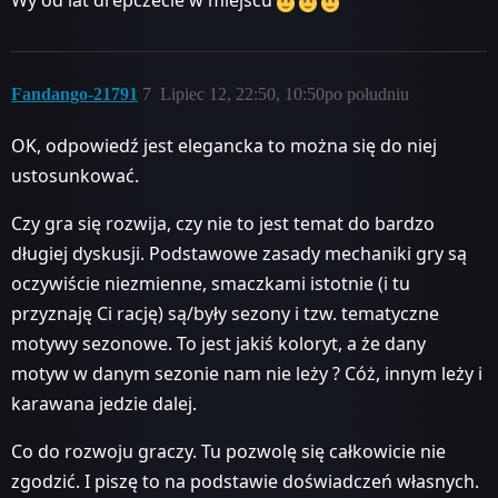
Wy od lat drepczecie w miejscu
Fandango-21791
7
Lipiec 12, 22:50, 10:50po południu
OK, odpowiedź jest elegancka to można się do niej
ustosunkować.
Czy gra się rozwija, czy nie to jest temat do bardzo
długiej dyskusji. Podstawowe zasady mechaniki gry są
oczywiście niezmienne, smaczkami istotnie (i tu
przyznaję Ci rację) są/były sezony i tzw. tematyczne
motywy sezonowe. To jest jakiś koloryt, a że dany
motyw w danym sezonie nam nie leży ? Cóż, innym leży i
karawana jedzie dalej.
Co do rozwoju graczy. Tu pozwolę się całkowicie nie
zgodzić. I piszę to na podstawie doświadczeń własnych.