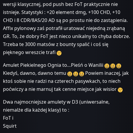
wersji klasycznej, pod push bez FoT praktycznie nie
istnieje. Statystyki : +20 element dmg, +100 CHD, +10
CHD i 8 CDR/8AS/20 AD są po prostu nie do zastąpienia.
Affix pylonowy zaś potrafił uratować niejedną zrąbaną
GR. To, że dobry FoT jest nieco unikalny to chyba dobrze.
Trzeba te 3000 matsów z bounty spalić i coś się
pięknego wreszcie trafi
Amulet Piekielnego Ognia to…Pieśń o Wanilii
Kiedyś, dawno, dawno temu
Powiem inaczej, jak
ktoś sobie nie radzi na czterech pasywkach, to niech
poćwiczy a nie marnuj tak cenne miejsce jak wisior
Dwa najmocniejsze amulety w D3 (uniwersalne,
niemalże dla każdej klasy) to :
FoT i
Squirt