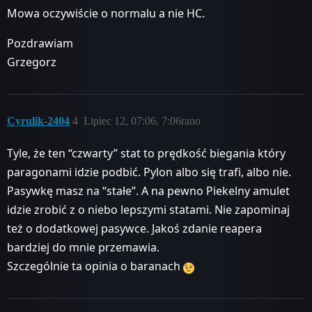
Mowa oczywiście o normalu a nie HC.
Pozdrawiam
Grzegorz
Cyrulik-2404
4
Lipiec 12, 07:06, 7:06rano
Tyle, że ten “czwarty” stat to prędkość biegania który
paragonami idzie podbić. Pylon albo się trafi, albo nie.
Pasywkę masz na “stałe”. A na pewno Piekelny amulet
idzie zrobić z o niebo lepszymi statami. Nie zapominaj
też o dodatkowej pasywce. Jakoś zdanie reapera
bardziej do mnie przemawia.
Szczególnie ta opinia o baranach