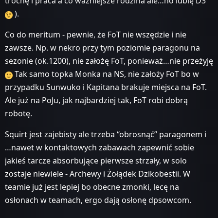
trochę i praca a co ważniejsze rodzina ale…no lubię D3
).
Co do meritum - pewnie, że FoT nie wszędzie i nie
zawsze. Np. w nekro przy tym poziomie paragonu na
sezonie (ok.1200), nie założę FoT, ponieważ…nie przeżyję
Tak samo topka Monka na NS, nie założy FoT bo w
przypadku Sunwuko i Kapitana brakuje miejsca na FoT.
Ale już na PoJu, jak najbardziej tak, FoT robi dobrą
robotę.
Squirt jest zajebisty ale trzeba “obrosnąć” paragonem i
…nawet w kontaktowych zabawach zapewnić sobie
jakieś tarcze absorbujące pierwsze strzały, w solo
zostaje niewiele - Archewy i Żołądek Dzikobestii. W
teamie już jest lepiej bo obecne zmonki, lecę na
osłonach w teamach, ergo dają osłonę dpsowcom.