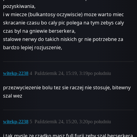
pozyskiwania,
i w miecze (bulkantosy oczywiscie) moze warto miec
skracanie czasu bo caly pic polega na tym zebys caly
czas byl na gniewie berserkera,
stalowe nerwy do takich niskich gr nie potrzebne za
bardzo lepiej rozjuszenie,
witekp-2238
4
Październik 24, 15:19, 3:19po południu
przezwyciezenie bolu tez sie raczej nie stosuje, bitewny
szal wez
witekp-2238
5
Październik 24, 15:20, 3:20po południu
i tak mysle ze rzadko masz full furii zeby szal berserkera