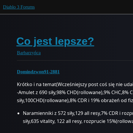
Diablo 3 Forums
Co jest lepsze?
Barbarzyńca
Domindzwon91-2881
Krótko i na temat(Wcześniejszy post coś się nie udał)
-Amulet z 690 siły,98% CHD(rollowane),9% CHC,8% C
siły,100CHD(rollowane),8% CDR i 19% obrażeń od f
Naramienniki z 572 siły,129 all resy,7% CDR i roz
siły,635 vitality, 122 all resy, rozprucie 15%(rollow