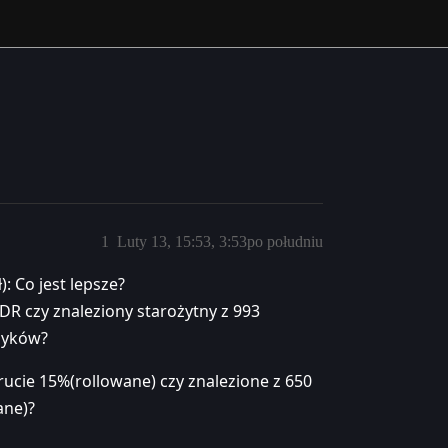
1
Luty 13, 15:53, 3:53po południu
: Co jest lepsze?
DR czy znaleziony starożytny z 993
izyków?
prucie 15%(rollowane) czy znalezione z 650
ane)?