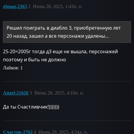
djmag-2363
2
Июнь 28, 2025, 1:43п. п.
Решил поиграть в диабло 3, приобретенную лет
20 назад, зашел а все персонажи удалены…
25-20=2005г тогда д3 еще не вышла, персонажей
поэтому и быть не должно
Лайков: 1
Angel-21626
3
Июнь 28, 2025, 4:10п. п.
Да ты Счастливчик!)))))))
Счастик-2762
4
Июнь 29, 2025, 4:34д. п.