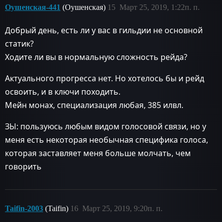
Оушенская-441
(Оушенская)
15
Март 25, 2019, 1:22п. п.
Добрый день, есть ли у вас в гильдии не основной
статик?
Ходите ли вы в нормальную сложность рейда?
Актуального прогресса нет. Но хотелось бы и рейд
освоить, и в ключи походить.
Мейн монах, специализация любая, 385 илвл.
ЗЫ: пользуюсь любым видом голосовой связи, но у
меня есть некоторая необычная специфика голоса,
которая заставляет меня больше молчать, чем
говорить
Taifin-2003
(Taifin)
16
Март 25, 2019, 9:20п. п.