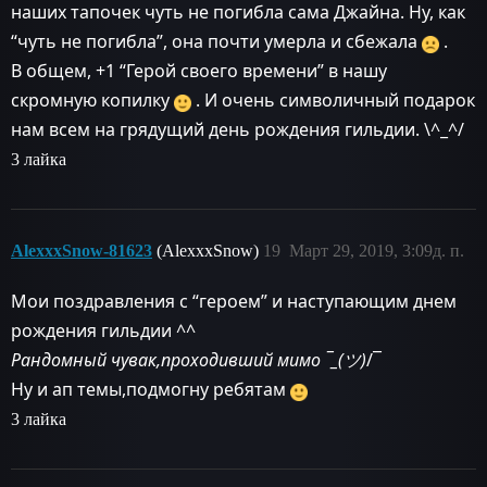
наших тапочек чуть не погибла сама Джайна. Ну, как
“чуть не погибла”, она почти умерла и сбежала
.
В общем, +1 “Герой своего времени” в нашу
скромную копилку
. И очень символичный подарок
нам всем на грядущий день рождения гильдии. \^_^/
3 лайка
AlexxxSnow-81623
(AlexxxSnow)
19
Март 29, 2019, 3:09д. п.
Мои поздравления с “героем” и наступающим днем
рождения гильдии ^
^
Рандомный чувак,проходивший мимо ¯_(ツ)
/¯
Ну и ап темы,подмогну ребятам
3 лайка