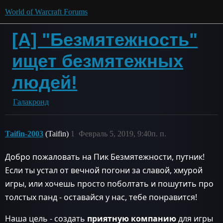
World of Warcraft Forums
[А] "Безмятежность"
ищет безмятежных
людей!
Галакронд
Taifin-2003
(Taifin)
1
Февраль 5, 2019, 9:40п. п.
Добро пожаловать на Пик Безмятежности, путник!
Если ты устал от вечной погони за славой, хмурой
игры, или хочешь просто поболтать и пошутить про
толстых панд - оставайся у нас, тебе понравится!
Наша цель - создать
приятную компанию
для игры