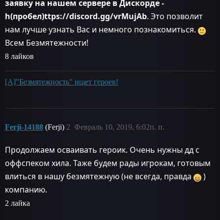
заявку на нашем сервере в Дискорде -
h(пробел)ttps://discord.gg/vrMujAb
. Это позволит
нам лучше узнать Вас и немного познакомиться.
Всем Безмятежности!
8 лайков
[А]"Безмятежность" ищет героев!
Ferji-14188
(Ferji)
2
Февраль 10, 2019, 6:02п. п.
Продолжаем осваивать героик. Очень нужны дд с
оффспеком хила. Таже будем рады игрокам, готовым
влиться в нашу безмятежную (не всегда, правда
)
компанию.
2 лайка