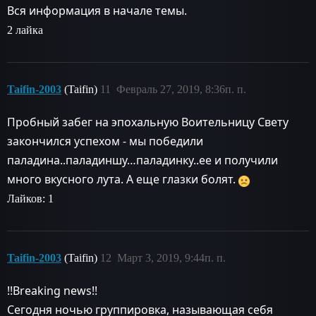
Вся информация в начале темы.
2 лайка
Taifin-2003
(Taifin)
11
Февраль 27, 2019, 8:36п. п.
Пробный забег на эпохальную Воительницу Свету
закончился успехом - мы победили
паладина..паладиншу…паладинку..ее и получили
много вкусного лута. А еще глазки болят.
Лайков: 1
Taifin-2003
(Taifin)
12
Март 3, 2019, 9:44п. п.
!!Breaking news!!
Сегодня ночью группировка, называющая себя