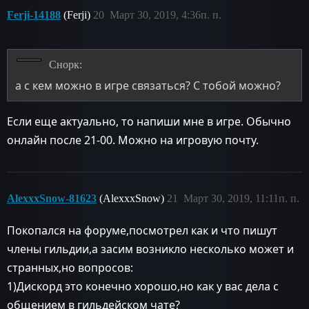
Ferji-14188
(Ferji)
20
Март 30, 2019, 4:36п. п.
Снорк:
а с кем можно в игре связаться? С тобой можно?
Если еще актуально, то напиши мне в игре. Обычно
онлайн после 21-00. Можно на игровую почту.
AlexxxSnow-81623
(AlexxxSnow)
21
Март 30, 2019, 11:11п. п.
Покопался на форуме,посмотрел как и что пишут
члены гильдии,а засим возникло несколько может и
странных,но вопросов:
1)Дискорд это конечно хорошо,но как у вас дела с
общением в гильдейском чате?