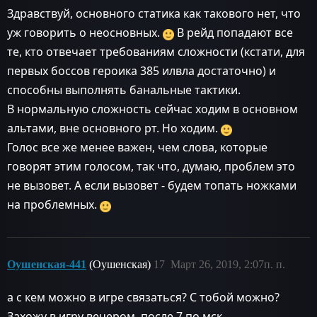
Здравствуй, основного статика как такового нет, что
уж говорить о неосновных.
В рейд попадают все
те, кто отвечает требованиям сложности (кстати, для
первых боссов героика 385 илвла достаточно) и
способны выполнять банальные тактики.
В нормальную сложность сейчас ходим в основном
альтами, вне основного рт. Но ходим.
Голос все же менее важен, чем слова, которые
говорят этим голосом, так что, думаю, проблем это
не вызовет. А если вызовет - будем топать ножками
на проблемных.
Оушенская-441
(Оушенская)
17
Март 26, 2019, 2:07п. п.
а с кем можно в игре связаться? С тобой можно?
Захожу в игру вечером, после 7 по мск.