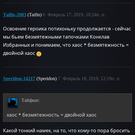
Taifin-2003
(Taifin)
6
Февраль 17, 2019, 10:24п. п.
Освоение героика потихоньку продолжается - сейчас
мы бьем безмятежными тапочками Конклав
Избранных и понимаем, что хаос * безмятежность =
двойной хаос
Speridon-14217
(Speridon)
7
Февраль 18, 2019, 12:19п. п.
Тайфын:
хаос * безмятежность = двойной хаос
Какой тонкий намек, на то, что кому-то пора бросить