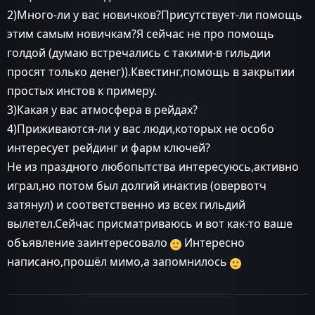
2)Много-ли у вас новичков?Присутствует-ли помощь
этим самым новичкам?Я сейчас не про помощь
голдой (думаю встречались с такими-в гильдии
просят только денег)).Квестинг,помощь в закрытии
простых инстов к примеру.
3)Какая у вас атмосфера в рейдах?
4)Приживаются-ли у вас люди,которых не особо
интересует рейдинг и фарм ключей?
Не из праздного любопытства интересуюсь,активно
играл,но потом был долгий инактив (овервотч
затянул) и соответственно из всех гильдий
вылетел.Сейчас присматриваюсь и вот как-то ваше
объявление заинтересовало
Интересно
написано,прошёл мимо,а запомнилось