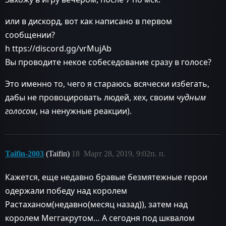
или в дискорд, вот как написано в первом
сообщении?
h ttps://discord.gg/vrMujAb
Вы проводите некое собеседование сразу в голосе?
Это именно то, чего я стараюсь всячески избегать,
дабы не провоцировать людей, хех, своим
чудным
голосом
, на ненужные реакции).
Taifin-2003
(Taifin)
18
Март 28, 2019, 9:02п. п.
Кажется, еще недавно бравые безмятежные герои
одержали победу над королем
Растаханом(недавно(месяц назад)), затем над
королем Меггакрутом… А сегодня под шквалом