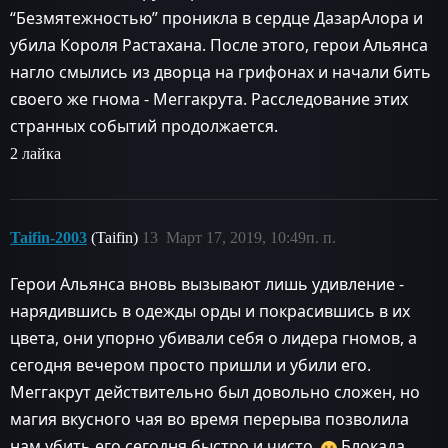
“Безмятежностью” проникла в сердце ДазарАлора и
убила Короля Растахана. После этого, герои Альянса
нагло смылись из дворца на грифонах и начали бить
своего же гнома - Меггакрута. Расследование этих
странных событий продолжается.
2 лайка
Taifin-2003
(Taifin)
13
Март 17, 2019, 10:49п. п.
Герои Альянса вновь вызывают лишь удивление -
нарядившись в одежды орды и покрасившись в их
цвета, они упорно убивали себя о лидера гномов, а
сегодня вечером просто пришли и убили его.
Меггакрут действительно был довольно сложен, но
магия вкусного чая во время перерыва позволила
нам убить его сегодня быстро и чисто.
Блокада,