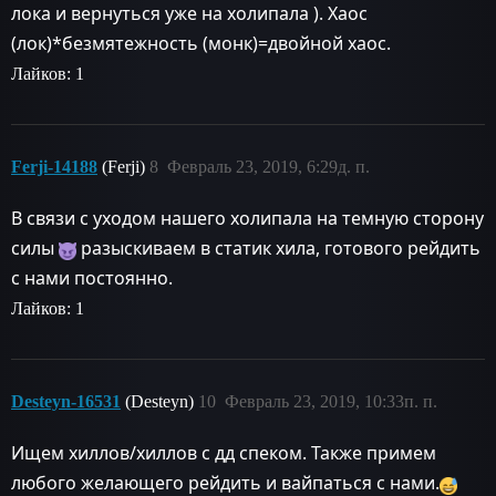
лока и вернуться уже на холипала ). Хаос
(лок)*безмятежность (монк)=двойной хаос.
Лайков: 1
Ferji-14188
(Ferji)
8
Февраль 23, 2019, 6:29д. п.
В связи с уходом нашего холипала на темную сторону
силы
разыскиваем в статик хила, готового рейдить
с нами постоянно.
Лайков: 1
Desteyn-16531
(Desteyn)
10
Февраль 23, 2019, 10:33п. п.
Ищем хиллов/хиллов с дд спеком. Также примем
любого желающего рейдить и вайпаться с нами.