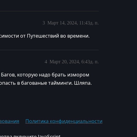
3
Март 14, 2024, 11:43д. п.
исимости от Путешествий во времени.
4
Март 20, 2024, 6:43д. п.
 Багов, которую надо брать измором
попасть в багованые тайминги. Шляпа.
зования
Политика конфиденциальности
отра включите JavaScript.