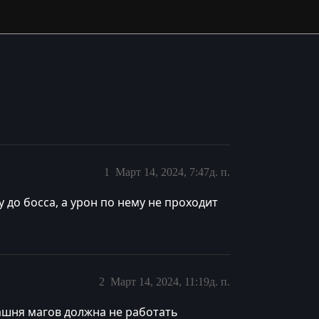
1
Март 14, 2024, 7:47д. п.
 до босса, а урон по нему не проходит
2
Март 14, 2024, 11:19д. п.
ашня магов должна не работать