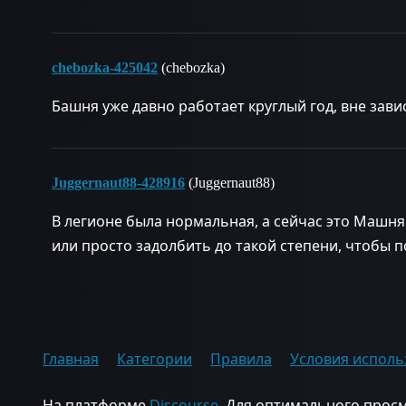
chebozka-425042
(chebozka)
Башня уже давно работает круглый год, вне зав
Juggernaut88-428916
(Juggernaut88)
В легионе была нормальная, а сейчас это Машня
или просто задолбить до такой степени, чтобы 
Главная
Категории
Правила
Условия исполь
На платформе
Discourse
. Для оптимального просм