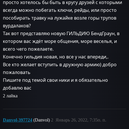
просто хотелось бы быть в кругу друзей с которыми
всегда можно побегать ключи, рейды, или просто
пособирать травку на лужайке возле горы трупов
вурдалаков?
Так вот представляю новую ГИЛЬДИЮ БендГраун, в
котором вас ждёт море общения, море веселья, и
всего чего пожелаете.
Конечно гильдия новая, но все у нас впереди,.
Все кто желает вступить в дружную армию) добро
пожаловать
Пишите под темой свои ники и я обязательно
добавлю вас
2 лайка
Danvol-397724
(Danvol)
2
Январь 26, 2022, 7:35п. п.