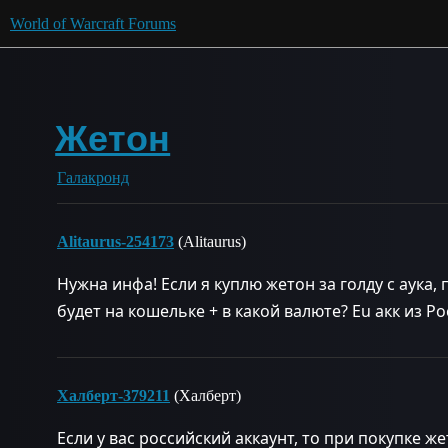
World of Warcraft Forums
Жетон
Галакронд
Alitaurus-254173
(Alitaurus)
Нужна инфа! Если я куплю жетон за голду с аука, 
будет на кошельке + в какой валюте? Eu акк из Ро
Халберт-379211
(Халберт)
Если у вас российский аккаунт, то при покупке ж