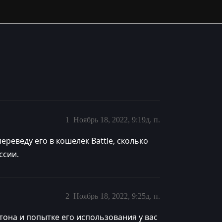
1
Ноябрь 18, 2022, 9:19д. п.
переведу его в кошелёк Battle, сколько
ссии.
2
Ноябрь 18, 2022, 9:25д. п.
етона и попытке его использования у вас