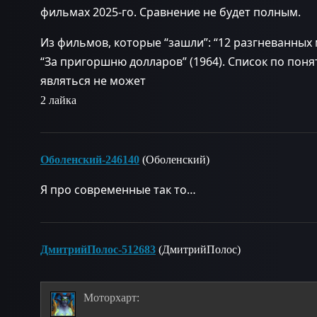
фильмах 2025-го. Сравнение не будет полным.
Из фильмов, которые “зашли”: “12 разгневанных м
“За пригоршню долларов” (1964). Список по пон
являться не может
2 лайка
Оболенский-246140
(Оболенский)
Я про современные так то…
ДмитрийПолос-512683
(ДмитрийПолос)
Моторхарт: