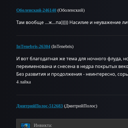
Оболенский-246140
(Оболенский)
Там вообще …ж…па))))) Насилие и неуважение лич
InTenebris-26304
(InTenebris)
И вот благодатная же тема для ночного флуда, н
переименована и снесена в недра покрытых век
Без развития и продолжения - неинтересно, сор
4 лайка
ДмитрийПолос-512683
(ДмитрийПолос)
Инвикта: