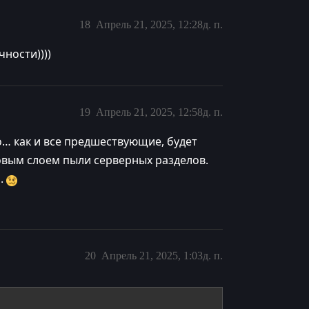
18
Апрель 21, 2025, 12:28д. п.
ности))))
19
Апрель 21, 2025, 12:58д. п.
о… как и все предшествующие, будет
овым слоем пыли серверных разделов.
ь.
20
Апрель 21, 2025, 1:03д. п.