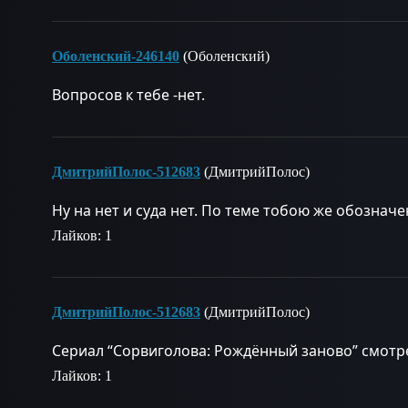
Оболенский-246140
(Оболенский)
Вопросов к тебе -нет.
ДмитрийПолос-512683
(ДмитрийПолос)
Ну на нет и суда нет. По теме тобою же обозначе
Лайков: 1
ДмитрийПолос-512683
(ДмитрийПолос)
Сериал “Сорвиголова: Рождённый заново” смотре
Лайков: 1