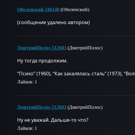
Оболенский-246140
(Оболенский)
(сообщение удалено автором)
ДмитрийПолос-512683
(ДмитрийПолос)
Ну тогда продолжим.
“Психо” (1960), “Как закалялась сталь” (1973), “Вол
Лайков: 1
ДмитрийПолос-512683
(ДмитрийПолос)
Ну не уважай. Дальше-то что?
Лайков: 1