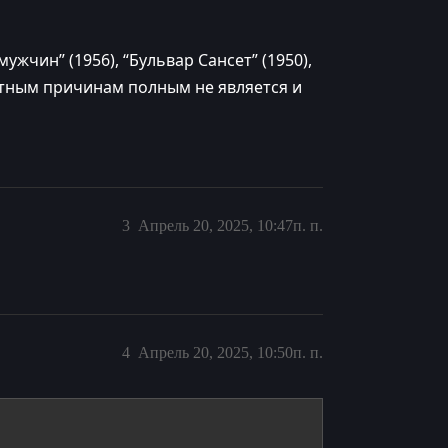
ужчин” (1956), “Бульвар Сансет” (1950),
ятным причинам полным не является и
3
Апрель 20, 2025, 10:47п. п.
4
Апрель 20, 2025, 10:50п. п.