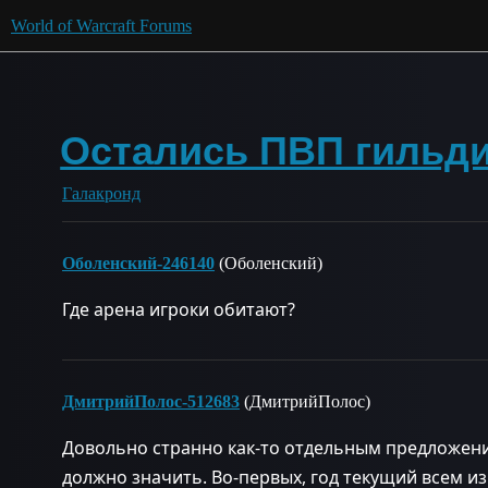
World of Warcraft Forums
Остались ПВП гильд
Галакронд
Оболенский-246140
(Оболенский)
Где арена игроки обитают?
ДмитрийПолос-512683
(ДмитрийПолос)
Довольно странно как-то отдельным предложением
должно значить. Во-первых, год текущий всем из