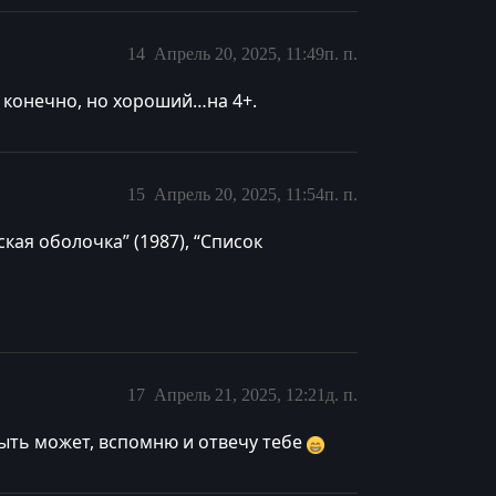
14
Апрель 20, 2025, 11:49п. п.
конечно, но хороший…на 4+.
15
Апрель 20, 2025, 11:54п. п.
кая оболочка” (1987), “Список
17
Апрель 21, 2025, 12:21д. п.
быть может, вспомню и отвечу тебе