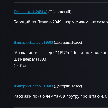
Оболенский-246140
(Оболенский)
Бегущий по Лезвию 2049…норм фильм…не супер 
ДмитрийПолос-512683
(ДмитрийПолос)
“Апокалипсис сегодня” (1979), “Цельнометалличес
Шиндлера” (1993)
2 лайка
ДмитрийПолос-512683
(ДмитрийПолос)
Расскажи пока о чём там, я поутру прочитаю и, 