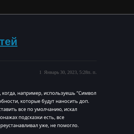
тей
1
Январь 30, 2023, 5:28п. п.
, когда, например, используешь “Символ
обности, которые будут наносить доп.
ставить все по умолчанию, искал
онажах подсказки есть, все
ереустанавливал уже, не помогло.