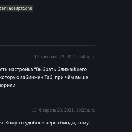
terfaceOptions
12
Февраль 23, 2021, 3:48д. п.
 есть настройка “Выбрать ближайшего
а которую забинжен Таб, при чём выше
гнорили
13
Февраль 23, 2021, 10:28д. п.
. Кому-то удобнее через бинды, кому-