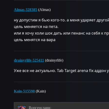
Almas-328385
(Almas)
ну допустим я бью кого-то. а меня ударяет другой
цель меняется на пета.
или я хочу холи шок дать или пенанс на себя к п
цель менятся на вара
drainyrlife-525411
(drainyrlife)
Уже все не актуально. Tab Target arena fix аддон 
Kain-515598
(Kain)
Воргенславв: