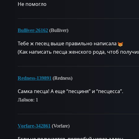
Не помогло
Bulliver-26162
(Bulliver)
Тебе ж песец выше правильно написала
(Как написать песца женского рода, чтоб получ
Redness-139891
(Redness)
Самка песца! А еще “песциня” и “песцесса”.
Лайков: 1
Vorfare-342861
(Vorfare)