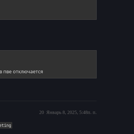
 в пве отключается
20
Январь 8, 2025, 5:48п. п.
eting