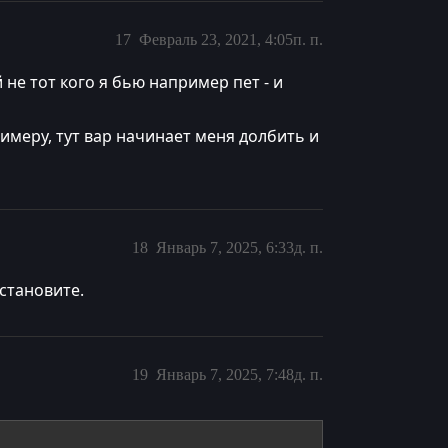
17
Февраль 23, 2021, 4:05п. п.
 не тот кого я бью например пет - и
римеру, тут вар начинает меня долбить и
18
Январь 7, 2025, 6:33д. п.
установите.
19
Январь 7, 2025, 7:48д. п.