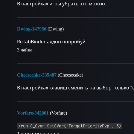
В настройках игры убрать это можно.
Dwing-147956
(Dwing)
ReTabBinder аддон попробуй.
3 лайка
Cheesecake-335487
(Cheesecake)
В настройках клавиш сменить на выбор только “
Vorfare-342861
(Vorfare)
/run C_Cvar.SetCVar("TargetPriorityPvp", 3)
1 = по умолчанию