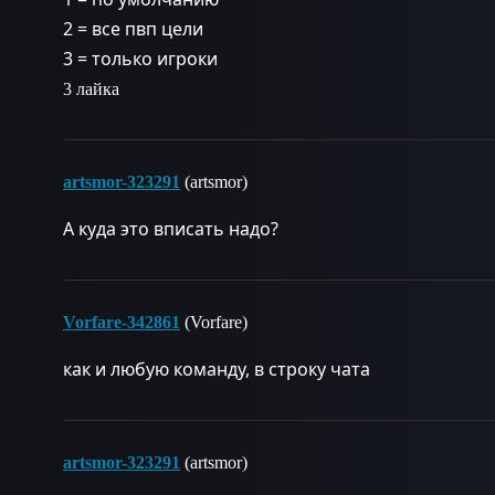
2 = все пвп цели
3 = только игроки
3 лайка
artsmor-323291
(artsmor)
А куда это вписать надо?
Vorfare-342861
(Vorfare)
как и любую команду, в строку чата
artsmor-323291
(artsmor)