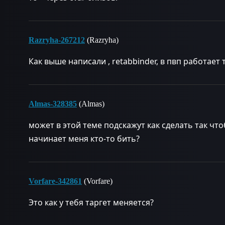
Razryha-267212
(Razryha)
Как выше написали , retabbinder, в пвп работает 
Almas-328385
(Almas)
может в этой теме подскажут как сделать так чт
начинает меня кто-то бить?
Vorfare-342861
(Vorfare)
Это как у тебя таргет меняется?