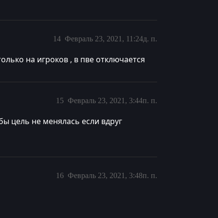
14
Февраль 23, 2021, 11:24д. п.
только на игроков , в пве отключается
15
Февраль 23, 2021, 3:44п. п.
обы цель не менялась если вдруг
16
Февраль 23, 2021, 3:48п. п.