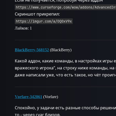
Если не получается, попробуй через аддон
https://www.curseforge.com/wow/addons/AdvancedIn
Скриншот прикрепил:
https://imgur.com/a/OQ0xV9x
Лайков: 1
BlackBerry-568152
(BlackBerry)
Какой аддон, какие команды, в настройках игры
вражеского игрока”, на строку ниже команды, н
даже написали уже, что есть такое, но чёт прои
Vorfare-342861
(Vorfare)
Спокойно, у задачи есть разные способы решения
то - через cvar близов.