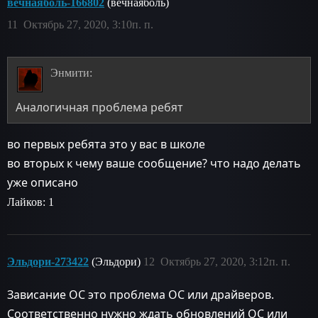
вечнаяболь-166802
(вечнаяболь)
11
Октябрь 27, 2020, 3:10п. п.
Энмити:
Аналогичная проблема ребят
во первых ребята это у вас в школе
во вторых к чему ваше сообщение? что надо делать
уже описано
Лайков: 1
Эльдори-273422
(Эльдори)
12
Октябрь 27, 2020, 3:12п. п.
Зависание ОС это проблема ОС или драйверов.
Соответственно нужно ждать обновлений ОС или