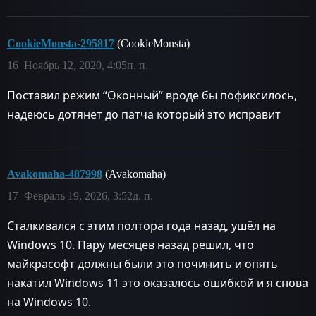
CookieMonsta-295817
(CookieMonsta)
16
Ноябрь 12, 2020, 4:05п. п.
Поставил режим “Оконный” вроде бы пофиксилось,
надеюсь дотянет до патча который это исправит
Avakomaha-487998
(Avakomaha)
17
Февраль 19, 2026, 3:52д. п.
Сталкивался с этим полтора года назад, ушёл на
Windows 10. Пару месяцев назад решил, что
майкрасофт должны были это починить и опять
накатил Windows 11 это оказалось ошибкой и я снова
на Windows 10.