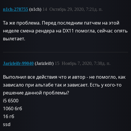
n1ch-278755
(n1ch)
14
Октябрь 29, 2020, 7:21д. п.
Та же проблема. Перед последним патчем на этой
неделе смена рендера на DX11 помогла, сейчас опять
вылетает.
Jarizleifr-99040
(Jarizleifr)
15
Ноябрь 7, 2020, 7:38д. п.
Выполнил все действия что и автор - не помогло, как
зависало при альтабе так и зависает. Есть у кого-то
решение данной проблемы?
i5 6500
1060 6гб
16 гб
ssd