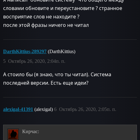
словами обновите и переустановите ? странное
восприятие слов не находите ?
после этой фразы ничего не читал
DarthKittius-289297
(DarthKittius)
5
Октябрь 26, 2020, 2:04п. п.
А стоило бы (я знаю, что ты читал). Система
последней версии. Есть еще идеи?
alexigal-41391
(alexigal)
6
Октябрь 26, 2020, 2:05п. п.
Кирчас: