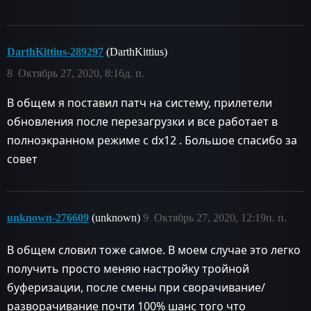
DarthKittius-289297
(DarthKittius)
8
Октябрь 27, 2020, 8:16д. п.
В общем я поставил патч на систему, прилетели
обновления после перезагрузки и все работает в
полноэкранном режиме с dx12 . Большое спасибо за
совет
unknown-276609
(unknown)
9
Октябрь 27, 2020, 12:19п. п.
В общем словил тоже самое. В моем случае это легко
получить просто меняю настройку тройной
буферизации, после смены при сворачивание/
разворачивание почти 100% шанс того что