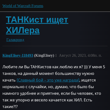
World of Warcraft Forums
ТАНКист ищет
ХИЛера
Галакронд
KingElisey-118493
(KingElisey)
1
Август 26, 2023, 4:08п. п.
Любите ли Вы ТАНКистов как люблю их я? ))) У меня 5
танков, на данный момент большинству нужно
качать
[Славный бой – это уже награда]
, ищется
нормально с случайки, но, думаю, что было бы
намного удобнее и приятнее, если бы человек, кто
так же упорно и весело качается как ХИЛ. Есть
такие?!?