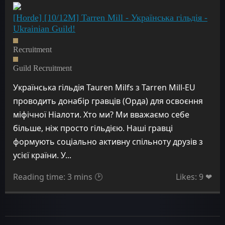
[Horde] [10/12M] Tarren Mill - Українська гільдія -
Ukrainian Guild!
Recruitment
Guild Recruitment
Українська гільдія Tauren Milfs з Tarren Mill-EU
проводить донабір гравців (Орда) для освоєння
міфічної Ніалоти. Хто ми? Ми вважаємо себе
більше, ніж просто гільдією. Наші гравці
формують соціально активну спільноту друзів з
усієї країни. У...
Reading time: 3 mins 🕑
Likes: 9 ❤