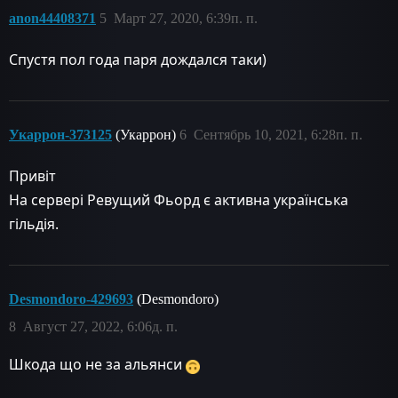
anon44408371
5
Март 27, 2020, 6:39п. п.
Спустя пол года паря дождался таки)
Укаррон-373125
(Укаррон)
6
Сентябрь 10, 2021, 6:28п. п.
Привіт
На сервері Ревущий Фьорд є активна українська
гільдія.
Desmondoro-429693
(Desmondoro)
8
Август 27, 2022, 6:06д. п.
Шкода що не за альянси