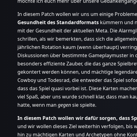
möchte ich euch mehr über unsere Gedankengänge 
In diesem Patch wollen wir uns um einige Proble
Gesundheit des Standardformats
kümmern und ni
mit der Gesundheit der aktuellen Meta. Die Alarm
schrillen, als wir bemerkten, dass sich die allgeme
jährlichen Rotation kaum (wenn überhaupt) verringe
Diskussionen über bestimmte Gameplaymuster in d
besonders effiziente Zauber, die das ganze Spielb
gekontert werden können, und mächtige legendäre 
Cowboy und Todesrad, die entweder das Spiel sofo
dass das Spiel quasi vorbei ist. Diese Karten mache
viel Spaß, aber uns wurde schnell klar, dass man k
hatte, wenn man
gegen
sie spielte.
In diesem Patch wollen wir dafür sorgen, dass S
und wir wollen dieses Ziel weiterhin verfolgen, bis
hin zu mächtigen Karten und Archetypen ohne Kon