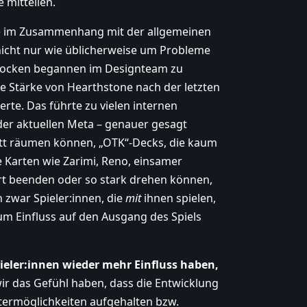
mitteilen.
me im Zusammenhang mit der allgemeinen
cht nur wie üblicherweise um Probleme
glocken begannen im Designteam zu
ine Stärke von Hearthstone nach der letzten
rte. Das führte zu vielen internen
er aktuellen Meta – genauer gesagt
rett räumen können, „OTK“-Decks, die kaum
Karten wie Zarimi, Reno, einsamer
rt beenden oder so stark drehen können,
n zwar Spieler:innen, die
mit
ihnen spielen,
aum Einfluss auf den Ausgang des Spiels
pieler:innen wieder mehr Einfluss haben,
 wir das Gefühl haben, dass die Entwicklung
termöglichkeiten aufgehalten bzw.