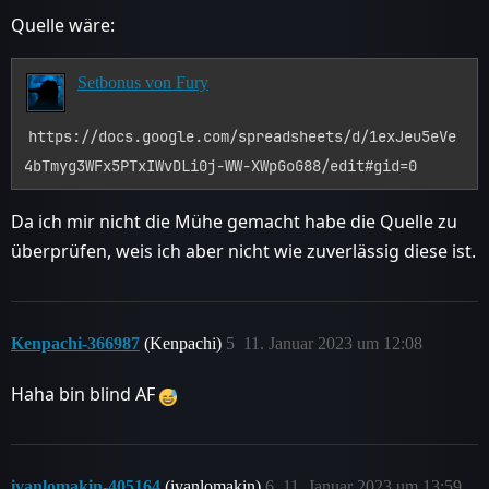
Quelle wäre:
Setbonus von Fury
https://docs.google.com/spreadsheets/d/1exJeu5eVe
4bTmyg3WFx5PTxIWvDLi0j-WW-XWpGoG88/edit#gid=0
Da ich mir nicht die Mühe gemacht habe die Quelle zu
überprüfen, weis ich aber nicht wie zuverlässig diese ist.
Kenpachi-366987
(Kenpachi)
5
11. Januar 2023 um 12:08
Haha bin blind AF
ivanlomakin-405164
(ivanlomakin)
6
11. Januar 2023 um 13:59