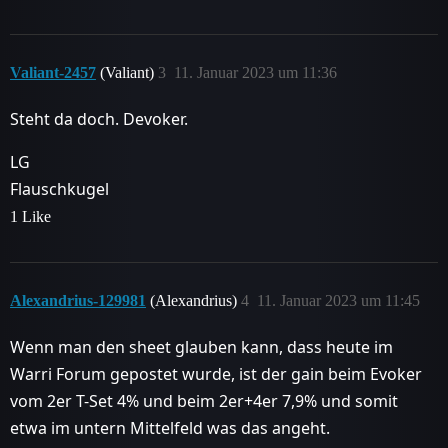
Valiant-2457
(Valiant)
3
11. Januar 2023 um 11:36
Steht da doch. Devoker.
LG
Flauschkugel
1 Like
Alexandrius-129981
(Alexandrius)
4
11. Januar 2023 um 11:45
Wenn man den sheet glauben kann, dass heute im
Warri Forum gepostet wurde, ist der gain beim Evoker
vom 2er T-Set 4% und beim 2er+4er 7,9% und somit
etwa im untern Mittelfeld was das angeht.