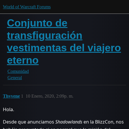
World of Warcraft Forums
Conjunto de
transfiguración
vestimentas del viajero
eterno
Comunidad
General
Thyvene
1
10 Enero, 2020, 2:09p. m.
Hola.
Desde que anunciamos
Shadowlands
en la BlizzCon, nos