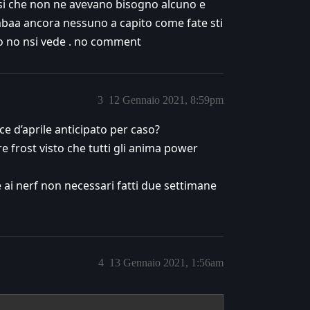
i che non ne avevano bisogno alcuno e
 mbaa ancora nessuno a capito come fate sti
ro no nsi vede . no comment
3
12 Gennaio 2021, 8:59pm
sce d’aprile anticipato per caso?
e frost visto che tutti gli anima power
re ai nerf non necessari fatti due settimane
4
13 Gennaio 2021, 1:56am