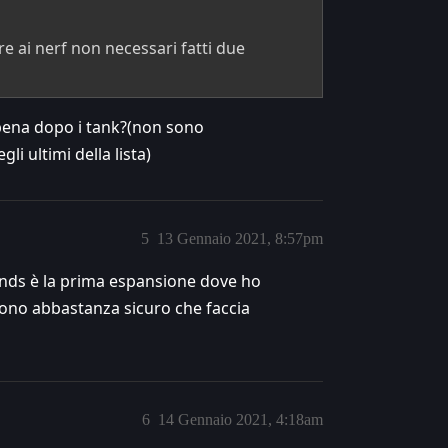
are ai nerf non necessari fatti due
appena dopo i tank?(non sono
i ultimi della lista)
5
13 Gennaio 2021, 8:57pm
ands è la prima espansione dove ho
ono abbastanza sicuro che faccia
6
14 Gennaio 2021, 4:18am