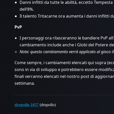
Danni inflitti da tutte le abilità, eccetto Tempes
dell’8%.
Il talento Tritacarne ora aumenta i danni inflitti 
PvP
I personaggi ora rilasceranno le bandiere PvP all’
cambiamento include anche i Globi del Potere d
Nota: questo cambiamento verrà applicato al gioco il 
Come sempre, i cambiamenti elencati qui sopra (ecce
sono in via di sviluppo e potrebbero essere modifica
finali verranno elencati nel nostro post di aggiorna
settimana.
drupollo-1657
(drupollo)