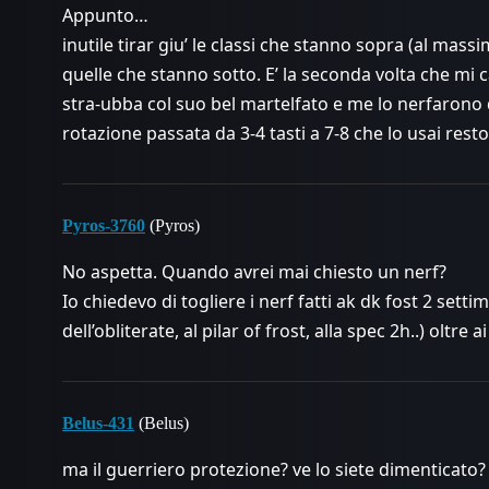
Appunto…
inutile tirar giu’ le classi che stanno sopra (al massi
quelle che stanno sotto. E’ la seconda volta che mi
stra-ubba col suo bel martelfato e me lo nerfarono 
rotazione passata da 3-4 tasti a 7-8 che lo usai resto
Pyros-3760
(Pyros)
No aspetta. Quando avrei mai chiesto un nerf?
Io chiedevo di togliere i nerf fatti ak dk fost 2 sett
dell’obliterate, al pilar of frost, alla spec 2h..) oltre a
Belus-431
(Belus)
ma il guerriero protezione? ve lo siete dimenticato?