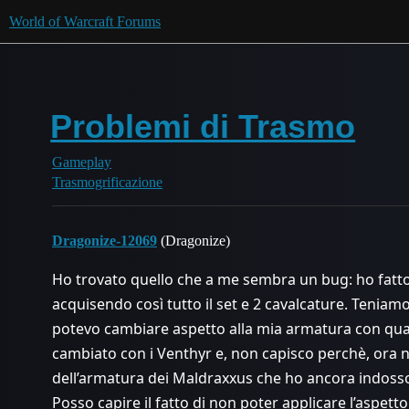
World of Warcraft Forums
Problemi di Trasmo
Gameplay
Trasmogrificazione
Dragonize-12069
(Dragonize)
Ho trovato quello che a me sembra un bug: ho fatto 
acquisendo così tutto il set e 2 cavalcature. Tenia
potevo cambiare aspetto alla mia armatura con quals
cambiato con i Venthyr e, non capisco perchè, ora 
dell’armatura dei Maldraxxus che ho ancora indosso 
Posso capire il fatto di non poter applicare l’aspet