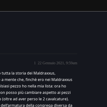
1
22 Gennaio 2021, 9:59am
tutta la storia dei Maldraxxus,
mo a mente che, finchè ero nei Maldraxxus
iasi pezzo ho nella mia lista: ora ho
non posso più cambiare aspetto ai pezzi
(oltre ad aver perso le 2 cavalcature).
to dell’armatura della congrega diversa da