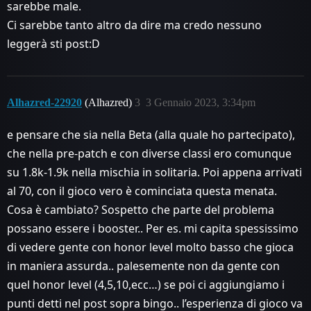
sarebbe male.
Ci sarebbe tanto altro da dire ma credo nessuno
leggerà sti post:D
Alhazred-22920
(Alhazred)
3
3 Gennaio 2023, 3:34pm
e pensare che sia nella Beta (alla quale ho partecipato),
che nella pre-patch e con diverse classi ero comunque
su 1.8k-1.9k nella mischia in solitaria. Poi appena arrivati
al 70, con il gioco vero è cominciata questa menata.
Cosa è cambiato? Sospetto che parte del problema
possano essere i booster.. Per es. mi capita spessissimo
di vedere gente con honor level molto basso che gioca
in maniera assurda.. palesemente non da gente con
quel honor level (4,5,10,ecc…) se poi ci aggiungiamo i
punti detti nel post sopra bingo.. l’esperienza di gioco va