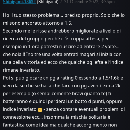
Shinigami-18652
(Shinigami)
2
31 Dicembre 2022, 3:35pm
Ho il tuo stesso problema… preciso proprio. Solo che io
mi sono ancorato attorno a 1.5.
Secondo me le risse andrebbero migliorate a livello di
ricerca del gruppo perché c 'è troppa attesa, per
esempio in 1 ora potresti riuscire ad entrare 2 volte…
che noia!!! Inoltre una volta entrati magari si inizia con
una bella vittoria ed ecco che qualche pg lefta e l’indice
rimane invariato.
Poi si può giocare cn pg a rating 0 essendo a 1.5/1.6k e
vien da se che se hai a che fare con pg aventi exp a 2k
per esempio (o semplicemente bravi quanto te) ti
batteranno e quindi perderai un botto d punti, oppure
indice invariato
- senza contare eventuali problemi di
connessione ecc… insomma la mischia solitaria è
fantastica come idea ma qualche accorgimento non