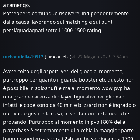
a ramengo.
Potrebbero comunque risolvere, indipendentemente
dalla causa, lavorando sul matching e sui punti
persi/guadagnati sotto i 1000-1500 rating.
turbonutella-19512
(turbonutella)
4
27 Maggio 2023, 7:54pm
Avete colto degli aspetti veri del gioco al momento,
purtroppo per quanto riguarda booster etc questo non
è possibile in soloshuffle ma al momento wow pvp ha
una grande carenza di player, figurativi per gli healr
infatti le code sono da 40 min e blizzard non è ingrado o
non vuole gestire la cosa, in verita non ci sta neanche
provando. Purtroppo al momento in pvp l 80% della
playerbase è estremamente di nicchia la maggior parte
hanno esperienza sopra i 2,4k anche se giocano a 1700