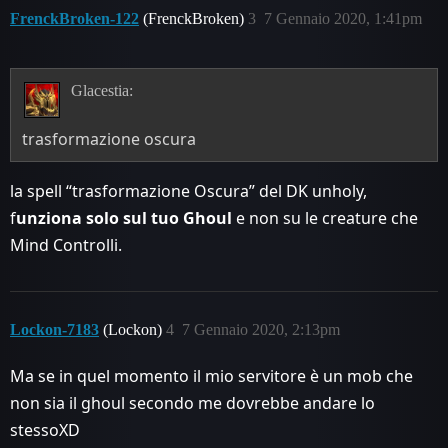
FrenckBroken-122
(FrenckBroken)
3
7 Gennaio 2020, 1:41pm
Glacestia:
trasformazione oscura
la spell “trasformazione Oscura” del DK unholy,
f
unziona solo sul tuo Ghoul
e non su le creature che
Mind Controlli.
Lockon-7183
(Lockon)
4
7 Gennaio 2020, 2:13pm
Ma se in quel momento il mio servitore è un mob che
non sia il ghoul secondo me dovrebbe andare lo
stessoXD