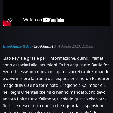
EroeGanzo-8188
(EroeGanzo)
3
4 Aprile 2020, 2:35pm
Ciao Reyra e grazie per l informazione, quindi i filmati
sono associati alle incursioni! Io ho acquistato Battle for
Azeroth, essendo nuovo del game vorrei capire, quando
è dove inizierà la trama dell espansione, ho un Pandaren
mago di liv 60 e ho terminato 2 regione a Kalimdor e 2
nei Regni Orientali xke mi ci hanno mandato, xro devo
ancora finire tutta Kalimdor, ti chiedo questo xke vorrei
finire se riesco tutto quello che riguarda l espansione
per poi capirci qualcosa del game in generale “ della