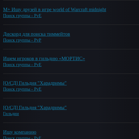
М+ Ищу друзей в игре world of Warcraft midnight
Поиск группы - PvE
Дискорд для поиска тиммейтов
Поиск группы - PvP
Ищем игроков в гильдию «МОРТИС»
Поиск группы - PvE
[О/СД] Гильдия "Харадримы"
Поиск группы - PvE
[О/СД] Гильдия "Харадримы"
Гильдии
Ищу компанию
Поиск группы - PvE