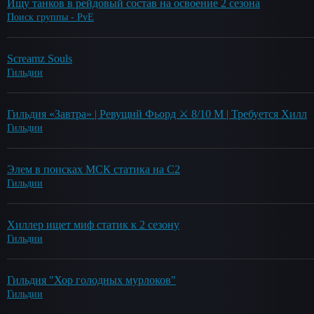
Ищу танков в рейдовый состав на освоение 2 сезона
Поиск группы - PvE
Screamz Souls
Гильдии
Гильдия «Завтра» | Ревущий Фьорд ⚔️ 8/10 М | Требуется Хилл
Гильдии
Элем в поисках МСК статика на С2
Гильдии
Хиллер ищет миф статик к 2 сезону
Гильдии
Гильдия "Хор голодных мурлоков"
Гильдии