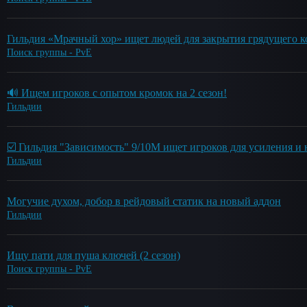
Гильдия «Мрачный хор» ищет людей для закрытия грядущего к
Поиск группы - PvE
🔊 Ищем игроков с опытом кромок на 2 сезон!
Гильдии
☑️ Гильдия "Зависимость" 9/10М ищет игроков для усиления и 
Гильдии
Могучие духом, добор в рейдовый статик на новый аддон
Гильдии
Ищу пати для пуша ключей (2 сезон)
Поиск группы - PvE