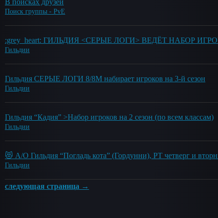
В поисках друзей
Поиск группы - PvE
:grey_heart: ГИЛЬДИЯ <СЕРЫЕ ЛОГИ> ВЕДЁТ НАБОР ИГР
Гильдии
Гильдия СЕРЫЕ ЛОГИ 8/8М набирает игроков на 3-й сезон
Гильдии
Гильдия “Кадия” >Набор игроков на 2 сезон (по всем классам)
Гильдии
😻 А/О Гильдия “Погладь кота” (Гордунни), РТ четверг и вторн
Гильдии
следующая страница →