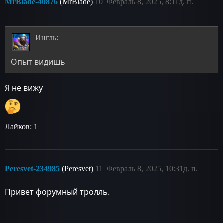
MrBlade-40876
(MrBlade)
10
Февраль 8, 2025, 8:11д. п.
Ингль:
Опыт видишь
Я не вижу
Лайков: 1
Peresvet-234985
(Peresvet)
11
Февраль 8, 2025, 10:31д. п.
Привет форумный тролль.