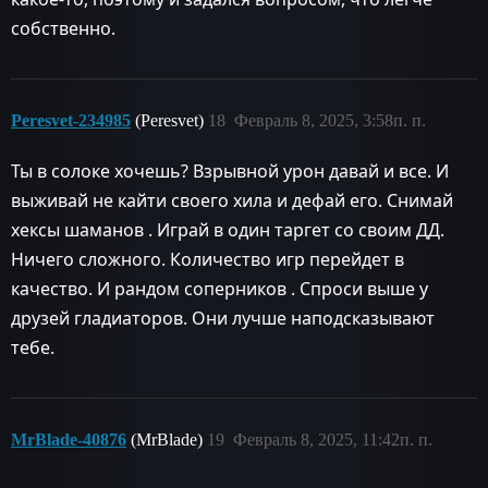
собственно.
Peresvet-234985
(Peresvet)
18
Февраль 8, 2025, 3:58п. п.
Ты в солоке хочешь? Взрывной урон давай и все. И
выживай не кайти своего хила и дефай его. Снимай
хексы шаманов . Играй в один таргет со своим ДД.
Ничего сложного. Количество игр перейдет в
качество. И рандом соперников . Спроси выше у
друзей гладиаторов. Они лучше наподсказывают
тебе.
MrBlade-40876
(MrBlade)
19
Февраль 8, 2025, 11:42п. п.