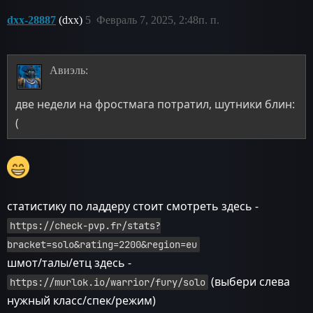
dxx-28887
(dxx)
5
Февраль 7, 2025, 2:48п. п.
Авиэль:
две недели на фростмага потратил, шутники блин:
(
статистику по ладдеру стоит смотреть здесь -
https://check-pvp.fr/stats?
bracket=solo&rating=2200&region=eu
шмот/талы/етц здесь -
(выбери слева
https://murlok.io/warrior/fury/solo
нужный класс/спек/режим)