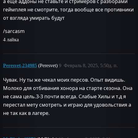
а еще аддоны не ставьте и стримеров с разборами
геймплея не смотрите, тогда вообще все противники
от взгляда умирать будут
/sarcasm
4 лайка
Peresvet-234985
(Peresvet)
9
Февраль 8, 2025, 5:50д. п.
Чувак. Ну ты же чекал моих персов. Опыт видишь.
Молоко для отбивания хонора на старте сезона. Она
не сама цель.3-3 почти всегда. Слабые Хилы и т.д я
перестал мету смотреть и играю для удовольствия а
не так как в лагере.