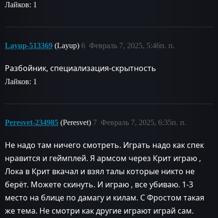
Лайков: 1
Layup-513369
(Layup)
6
Февраль 7, 2025, 5:46п. п.
Разбойник, специализация-скрытность
Лайков: 1
Peresvet-234985
(Peresvet)
7
Февраль 7, 2025, 6:35п. п.
Не надо там ничего смотреть. Играть надо как спек
нравится и геймплей. Я армсом через Крит играю ,
Лока в Крит вкачал и взял талы которые никто не
берёт. Можете скинуть. И играю , все убиваю. 1-3
место на блице по дамагу и килам. С Фростом такая
же тема. Не смотри как другие играют играй сам.