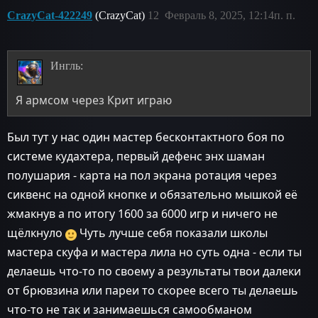
CrazyCat-422249
(CrazyCat)
12
Февраль 8, 2025, 12:14п. п.
Ингль:
Я армсом через Крит играю
Был тут у нас один мастер бесконтактного боя по
системе кудахтера, первый дефенс энх шаман
полушария - карта на пол экрана ротация через
сиквенс на одной кнопке и обязательно мышкой её
жмакнув а по итогу 1600 за 6000 игр и ничего не
щёлкнуло
Чуть лучше себя показали школы
мастера скуфа и мастера лила но суть одна - если ты
делаешь что-то по своему а результаты твои далеки
от брювзина или пареи то скорее всего ты делаешь
что-то не так и занимаешься самообманом