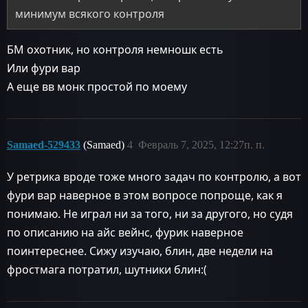
минимум всякого контроля
БМ охотник, но контроля немношк есть
Или фури вар
А еще вв монк простой по моему
Samaed-529433
(Samaed)
4
Февраль 7, 2025, 12:27п. п.
У ретрика вроде тоже много задач по контролю, а вот
фури вар наверное в этом вопросе попроще, как я
понимаю. Не играл ни за того, ни за другого, но судя
по описанию на айс вейнс, фурик наверное
поинтереснее. Сижу изучаю, блин, две недели на
фростмага потратил, шутники блин:(