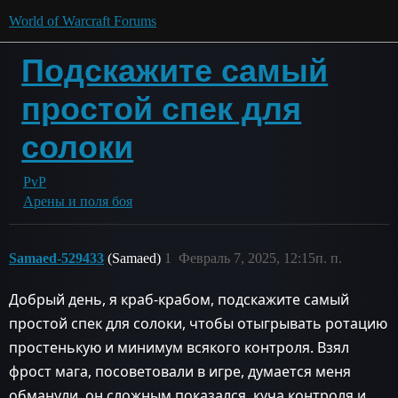
World of Warcraft Forums
Подскажите самый
простой спек для
солоки
PvP
Арены и поля боя
Samaed-529433
(Samaed)
1
Февраль 7, 2025, 12:15п. п.
Добрый день, я краб-крабом, подскажите самый
простой спек для солоки, чтобы отыгрывать ротацию
простенькую и минимум всякого контроля. Взял
фрост мага, посоветовали в игре, думается меня
обманули, он сложным показался, куча контроля и