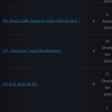
2019
3.
Die Horde Gilde Amistosa sucht vielleicht dich :)
0
Janua
2019
24.
Deze
[A] <Raccoons> sucht Raidbremsen!
4
ber
2018
15.
Deze
(A) RoE sucht für HC
0
ber
2018
2.