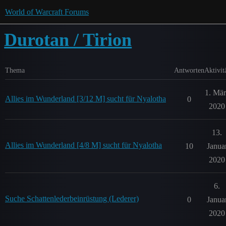
World of Warcraft Forums
Durotan / Tirion
Thema
Antworten
Aktivit
1. Mär
Allies im Wunderland [3/12 M] sucht für Nyalotha
0
2020
13.
Allies im Wunderland [4/8 M] sucht für Nyalotha
10
Janua
2020
6.
Suche Schattenlederbeinrüstung (Lederer)
0
Janua
2020