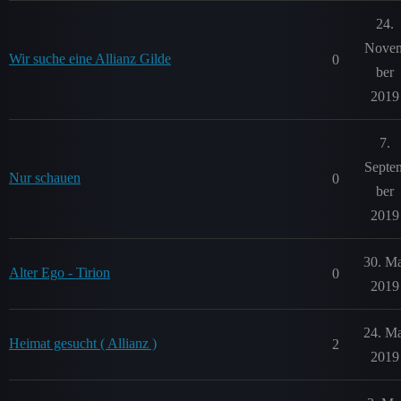
24.
Nove
Wir suche eine Allianz Gilde
0
ber
2019
7.
Septe
Nur schauen
0
ber
2019
30. Ma
Alter Ego - Tirion
0
2019
24. Ma
Heimat gesucht ( Allianz )
2
2019