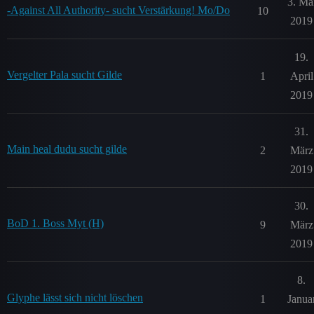
3. Ma
-Against All Authority- sucht Verstärkung! Mo/Do
10
2019
19.
Vergelter Pala sucht Gilde
1
April
2019
31.
Main heal dudu sucht gilde
2
März
2019
30.
BoD 1. Boss Myt (H)
9
März
2019
8.
Glyphe lässt sich nicht löschen
1
Janua