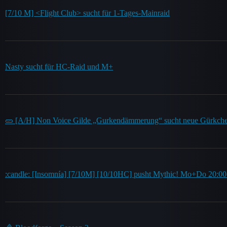
[7/10 M] <Flight Club> sucht für 1-Tages-Mainraid
Nasty sucht für HC-Raid und M+
🥒 [A/H] Non Voice Gilde „Gurkendämmerung“ sucht neue Gürkchen! 
:candle: [Insomnía] [7/10M] [10/10HC] pusht Mythic! Mo+Do 20:00