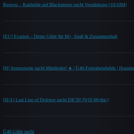
Regress – Raidgilde auf Blackmoore sucht Verstärkung (10/10M)
[EU] Evasion – Deine Gilde für M+, Spaß & Zusammenhalt
[H] Sonnenseite sucht Mitglieder! ☀️ | Ü40-Feierabendgilde | Housi
[H/A] Last Line of Defence sucht DICH! [9/10 Mythic]
Ü40 Gilde sucht