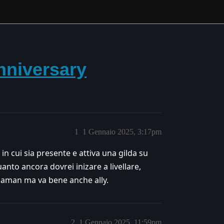
anniversary
1
1 Gennaio 2025, 3:17pm
n cui sia presente e attiva una gilda su
anto ancora dovrei inizare a livellare,
haman ma va bene anche ally.
2
1 Gennaio 2025, 11:59pm