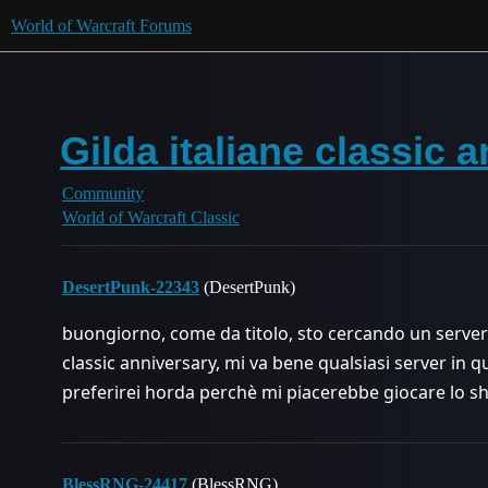
World of Warcraft Forums
Gilda italiane classic 
Community
World of Warcraft Classic
DesertPunk-22343
(DesertPunk)
buongiorno, come da titolo, sto cercando un server i
classic anniversary, mi va bene qualsiasi server in qu
preferirei horda perchè mi piacerebbe giocare lo s
BlessRNG-24417
(BlessRNG)