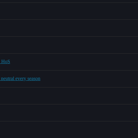
n HoS
o neutral every season