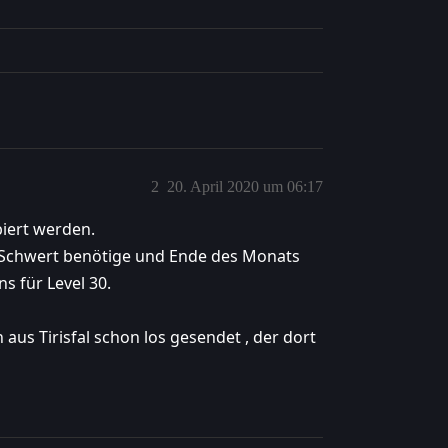
2
20. April 2020 um 06:17
biert werden.
 Schwert benötige und Ende des Monats
ns für Level 30.
us Tirisfal schon los gesendet , der dort