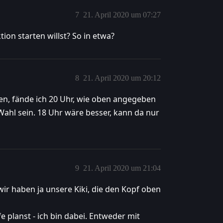
7
21. April 2020 um 07:27
ion starten willst? So in etwa?
8
21. April 2020 um 20:12
, fände ich 20 Uhr, wie oben angegeben
Wahl sein. 18 Uhr wäre besser, kann da nur
9
21. April 2020 um 21:04
wir haben ja unsere Kiki, die den Kopf oben
 planst - ich bin dabei. Entweder mit