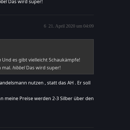
bbel
Das wird super!
6
21. April 2020 um 04:09
h
Und es gibt vielleicht Schaukämpfe!
n mal.
hibbel
Das wird super!
delsmann nutzen , statt das AH . Er soll
nn meine Preise werden 2-3 Silber über den