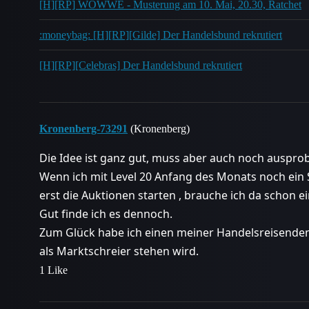
[H][RP] WOWWE - Musterung am 10. Mai, 20.30, Ratchet
:moneybag: [H][RP][Gilde] Der Handelsbund rekrutiert
[H][RP][Celebras] Der Handelsbund rekrutiert
Kronenberg-73291
(Kronenberg)
Die Idee ist ganz gut, muss aber auch noch auspro
Wenn ich mit Level 20 Anfang des Monats noch ein
erst die Auktionen starten , brauche ich da schon ei
Gut finde ich es dennoch.
Zum Glück habe ich einen meiner Handelsreisenden a
als Marktschreier stehen wird.
1 Like