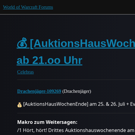
World of Warcraft Forums
💰 [AuktionsHausWoche
ab 21.oo Uhr
Celebras
Drachenjäger-109269
(Drachenjäger)
[AuktionsHausWochenEnde] am 25. & 26. Juli + E
Makro zum Weitersagen:
/1 Hört, hört! Drittes Auktionshauswochenende am 2