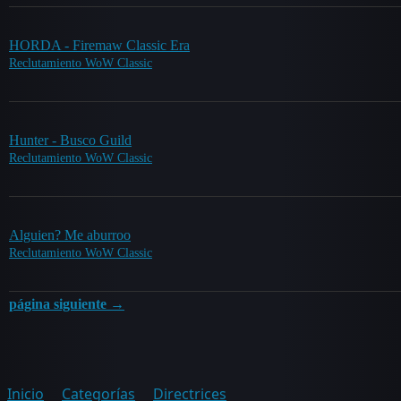
HORDA - Firemaw Classic Era
Reclutamiento WoW Classic
Hunter - Busco Guild
Reclutamiento WoW Classic
Alguien? Me aburroo
Reclutamiento WoW Classic
página siguiente →
Inicio
Categorías
Directrices