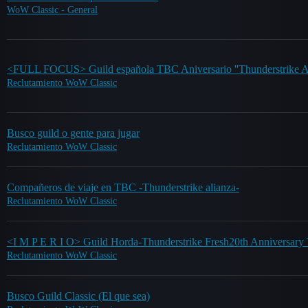
WoW Classic - General
<FULL FOCUS> Guild española TBC Aniversario ''Thunderstrike Al
Reclutamiento WoW Classic
Busco guild o gente para jugar
Reclutamiento WoW Classic
Compañeros de viaje en TBC -Thunderstrike alianza-
Reclutamiento WoW Classic
<I M P E R I O> Guild Horda-Thunderstrike Fresh20th Anniversar
Reclutamiento WoW Classic
Busco Guild Classic (El que sea)