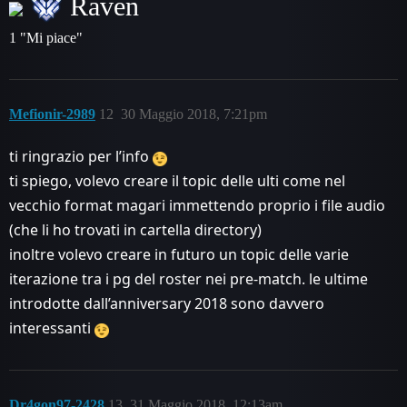
Raven
1 "Mi piace"
Mefionir-2989
12
30 Maggio 2018, 7:21pm
ti ringrazio per l’info
ti spiego, volevo creare il topic delle ulti come nel
vecchio format magari immettendo proprio i file audio
(che li ho trovati in cartella directory)
inoltre volevo creare in futuro un topic delle varie
iterazione tra i pg del roster nei pre-match. le ultime
introdotte dall’anniversary 2018 sono davvero
interessanti
Dr4gon97-2428
13
31 Maggio 2018, 12:13am