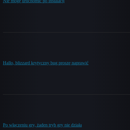
Nie mogę uruchomić po instalacji
Hallo, blizzard krytyczny bug proszę naprawić
Po włączeniu gry, żaden tryb gry nie działa