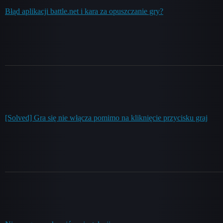
Błąd aplikacji battle.net i kara za opuszczanie gry?
[Solved] Gra się nie włącza pomimo na kliknięcie przycisku graj