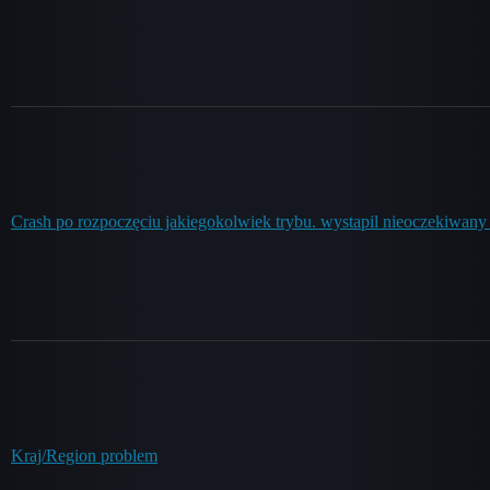
Crash po rozpoczęciu jakiegokolwiek trybu. wystapil nieoczekiwany
Kraj/Region problem