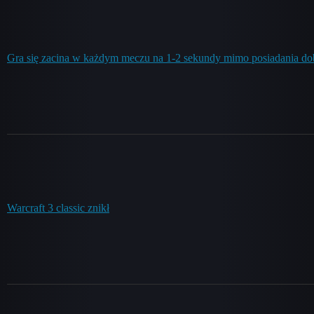
Gra się zacina w każdym meczu na 1-2 sekundy mimo posiadania do
Warcraft 3 classic znikł