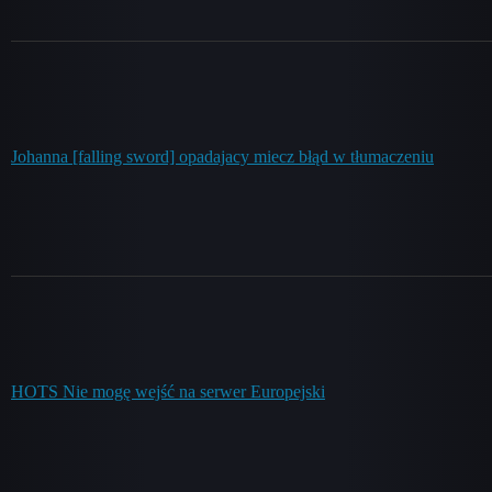
Johanna [falling sword] opadajacy miecz błąd w tłumaczeniu
HOTS Nie mogę wejść na serwer Europejski