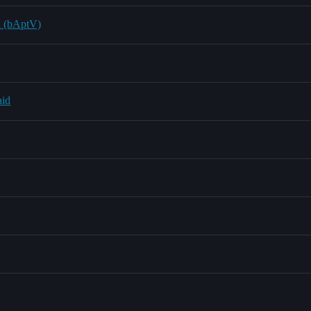
n (bAptV)
aid