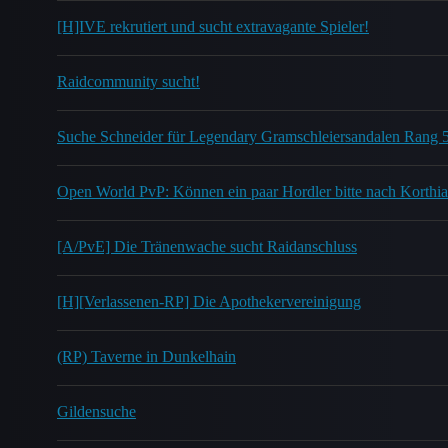
[H]IVE rekrutiert und sucht extravagante Spieler!
Raidcommunity sucht!
Suche Schneider für Legendary Gramschleiersandalen Rang 5
Open World PvP: Können ein paar Hordler bitte nach Korth
[A/PvE] Die Tränenwache sucht Raidanschluss
[H][Verlassenen-RP] Die Apothekervereinigung
(RP) Taverne in Dunkelhain
Gildensuche