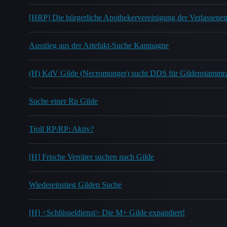
[HRP] Die bürgerliche Apothekervereinigung der Verlassene
Ausstieg aus der Artefakt-Suche Kampagne
(H) KdV Gilde (Necromonger) sucht DDS für Gildenstammr
Suche einer Rp Gilde
Troll RP/RP: Aktiv?
[H] Frische Verräter suchen nach Gilde
Wiedereinstieg Gilden Suche
[H] <Schlüsseldienst> Die M+ Gilde expandiert!