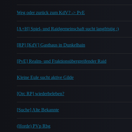
Weg oder zurück zum KdV? -> PvE
[A+H] Spiel- und Raidgemeinschaft sucht langfristig :)
[RP] [KdV] Gasthaus in Dunkelhain
[PvE] Realm- und Fraktionsübergreifender Raid
Kleine Eule sucht aktive Gilde
[Orc RP] wiederbeleben?
[Suche] Alte Bekannte
(Horde) PVp Rbg