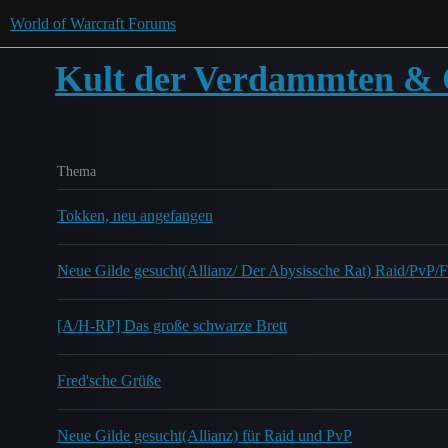
World of Warcraft Forums
Kult der Verdammten & 
Thema
Tokken, neu angefangen
Neue Gilde gesucht(Allianz/ Der Abysissche Rat) Raid/PvP/F
[A/H-RP] Das große schwarze Brett
Fred'sche Grüße
Neue Gilde gesucht(Allianz) für Raid und PvP