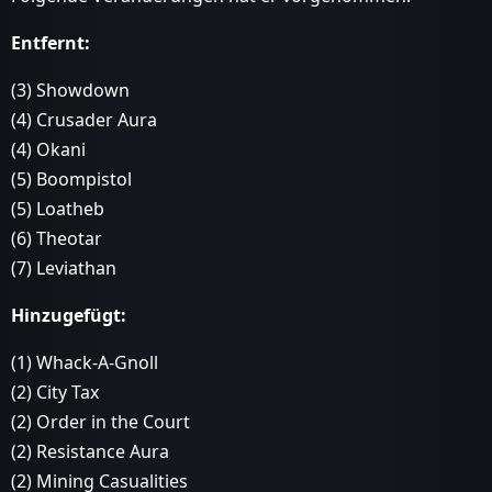
Entfernt:
(3) Showdown
(4) Crusader Aura
(4) Okani
(5) Boompistol
(5) Loatheb
(6) Theotar
(7) Leviathan
Hinzugefügt:
(1) Whack-A-Gnoll
(2) City Tax
(2) Order in the Court
(2) Resistance Aura
(2) Mining Casualities