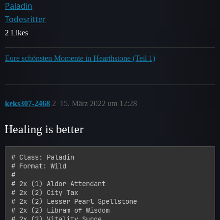
Paladin
Todesritter
2 Likes
Eure schönsten Momente in Hearthstone (Teil 1)
keks307-2468
2
15. März 2022 um 12:28
Healing is better
# Class: Paladin

# Format: Wild

#

# 2x (1) Aldor Attendant

# 2x (2) City Tax

# 2x (2) Lesser Pearl Spellstone

# 2x (2) Libram of Wisdom

# 2x (2) Vitality Surge
