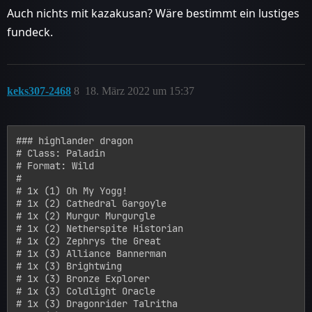
Auch nichts mit kazakusan? Wäre bestimmt ein lustiges
fundeck.
keks307-2468
8
18. März 2022 um 15:37
### highlander dragon

# Class: Paladin

# Format: Wild

#

# 1x (1) Oh My Yogg!

# 1x (2) Cathedral Gargoyle

# 1x (2) Murgur Murgurgle

# 1x (2) Netherspite Historian

# 1x (2) Zephrys the Great

# 1x (3) Alliance Bannerman

# 1x (3) Brightwing

# 1x (3) Bronze Explorer

# 1x (3) Coldlight Oracle

# 1x (3) Dragonrider Talritha
