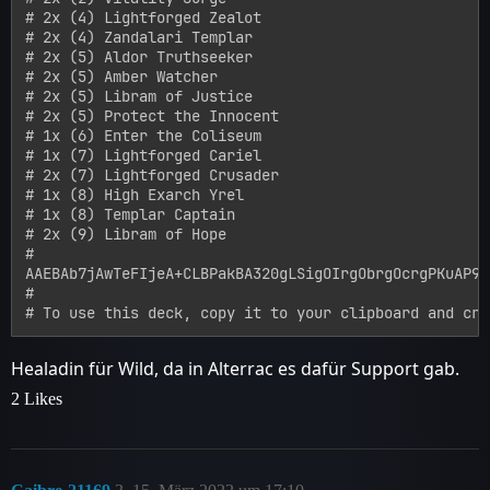
# 2x (4) Lightforged Zealot

# 2x (4) Zandalari Templar

# 2x (5) Aldor Truthseeker

# 2x (5) Amber Watcher

# 2x (5) Libram of Justice

# 2x (5) Protect the Innocent

# 1x (6) Enter the Coliseum

# 1x (7) Lightforged Cariel

# 2x (7) Lightforged Crusader

# 1x (8) High Exarch Yrel

# 1x (8) Templar Captain

# 2x (9) Libram of Hope

# 

AAEBAb7jAwTeFIjeA+CLBPakBA320gLSigOIrgObrgOcrgPKuAP9u
# 

Healadin für Wild, da in Alterrac es dafür Support gab.
2 Likes