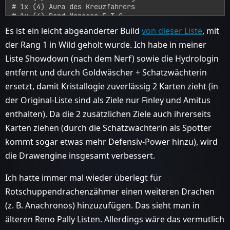
# 1x (4) Aura des Kreuzfahrers

# 1x (4) Band Manager E.T.C.

#   1x (2) Kalte Füße

Es ist ein leicht abgeänderter Build
von dieser Liste
, mit
#   1x (2) Tadel

der Rang 1 in Wild geholt wurde. Ich habe in meiner
#   1x (8) Prismastrahl

# 1x (4) Klingenmeister Okani

Liste Showdown (nach dem Nerf) sowie die Hydrologin
# 1x (4) Nozdormu der Zeitlose

entfernt und durch Goldwäscher + Schatzwächterin
# 1x (5) Loatheb

# 1x (5) Mysteriöser Ritter

ersetzt, damit Kristallogie zuverlässig 2 Karten zieht (in
# 1x (5) Schalldämpferin

der Original-Liste sind als Ziele nur Finley und Amitus
# 1x (6) Horn des Windlords

# 1x (6) Reno Jackson

enthalten). Da die 2 zusätzlichen Ziele auch ihrerseits
# 1x (6) Theotar, der irre Herzog

Karten ziehen (durch die Schatzwächterin als Spotter
# 1x (7) Amitus, die Friedensbewahrerin

# 1x (7) Die Leviathan

kommt sogar etwas mehr Defensiv-Power hinzu), wird
# 1x (7) Kangors endlose Armee

die Drawengine insgesamt verbessert.
# 1x (8) Lichtgeschmiedete Cariel

# 1x (8) Prismastrahl

# 1x (0) Zilliax Deluxe 3000.

Ich hatte immer mal wieder überlegt für
#   1x (0) Zilliax Deluxe 3000.

Rotschuppendrachenzähmer einen weiteren Drachen
#   1x (3) Virusmodul

#   1x (5) Perfektes Modul

(z. B. Anachronos) hinzuzufügen. Das sieht man in
# 1x (9) Reno, einsamer Cowboy

älteren Reno Pally Listen. Allerdings wäre das vermutlich
# 
