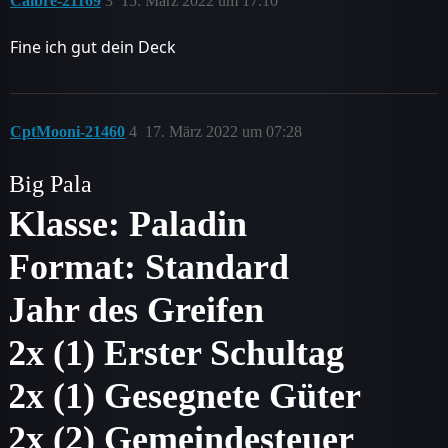
Caibre-21169
3
15. März 2022 um 17:10
Fine ich gut dein Deck
CptMooni-21460
4
17. März 2022 um 07:28
Big Pala
Klasse: Paladin
Format: Standard
Jahr des Greifen
2x (1) Erster Schultag
2x (1) Gesegnete Güter
2x (2) Gemeindesteuer