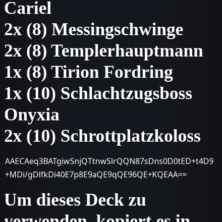
Cariel
2x (8) Messingschwinge
2x (8) Templerhauptmann
1x (8) Tirion Fordring
1x (10) Schlachtzugsboss
Onyxia
2x (10) Schrottplatzkoloss
AAECAeq3BATgiwSnjQTtnwSlrQQN87sDns0D0tED+t4D9
+MDi/gDlfkDi40E7p8E9aQE9qQE96QE+KQEAA==
Um dieses Deck zu
verwenden, kopiert es in