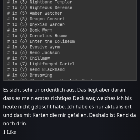
# 1x (3) Nightbane Templar

# 1x (3) Righteous Defense

# 1x (5) Amber Watcher

# 1x (5) Dragon Consort

# 1x (5) Onyxian Warder

# 1x (6) Book Wyrm

# 1x (6) Cornelius Roame

# 1x (6) Enter the Coliseum

# 1x (6) Evasive Wyrm

# 1x (6) Reno Jackson

# 1x (7) Chillmaw

# 1x (7) Lightforged Cariel

# 1x (7) Rend Blackhand

# 1x (8) Brasswing

# 1x (9) Alexstrasza the Life-Binder

# 1x (9) Dragonqueen Alexstrasza

Es sieht sehr unordentlich aus. Das liegt aber daran,
# 1x (9) Runaway Blackwing 

dass es mein erstes richtiges Deck war, welches ich bis
# 1x (10) C'Thun, the Shattered

# 1x (10) Nozari

heute nicht gelöscht habe. Ich habe es nur aktualisiert
# 1x (10) Raid Boss Onyxia

und das mit Karten die mir gefallen. Deshalb ist Rend da
# 

AAEBAYsWHvgH+xGEEt4U+hTDFqqyArW0AoK1ArjyAs2bA/yjA7esA
noch drin.
# 

1 Like