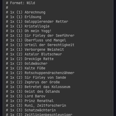
# Format: Wild

#

# 1x (1) Abrechnung

# 1x (1) Erlösung

# 1x (1) Galoppierender Retter

# 1x (1) Kristallogie

# 1x (1) Oh mein Yogg!

# 1x (1) Sir Finley der Seeführer

# 1x (1) Überfluss und Mangel

# 1x (1) Urteil der Gerechtigkeit

# 1x (1) Verborgene Weisheit

# 1x (2) Astalor Blutschwur

# 1x (2) Dreckige Ratte

# 1x (2) Goldwäscher

# 1x (2) Kalte Füße

# 1x (2) Rotschuppendrachenzähmer

# 1x (2) Sir Finley von Sande

# 1x (2) Zephrys der Große

# 1x (3) Betretet das Kolosseum

# 1x (3) Geist des Ödlands

# 1x (3) Lord Barov

# 1x (3) Prinz Renathal

# 1x (3) Runi, Zeitforscherin

# 1x (3) Schatzwächterin

# 1x (3) Zeitlinienbeschleuniger
