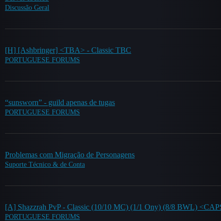
Discussão Geral
[H] [Ashbringer] <TBA> - Classic TBC
PORTUGUESE FORUMS
“sunsworn” - guild apenas de tugas
PORTUGUESE FORUMS
Problemas com Migração de Personagens
Suporte Técnico & de Conta
[A] Shazzrah PvP - Classic (10/10 MC) (1/1 Ony) (8/8 BWL) <C
PORTUGUESE FORUMS