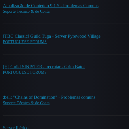
Atualização de Conteúdo 9.1.5 - Problemas Comuns
Suporte Técnico & de Conta
[TBC Classic] Guild Tuga - Server Pyrewood Village
PORTUGUESE FORUMS
[H] Guild SINISTER a recrutar - Grim Batol
PORTUGUESE FORUMS
:bell: "Chains of Domination" - Problemas comuns
Suporte Técnico & de Conta
Server Ibérico